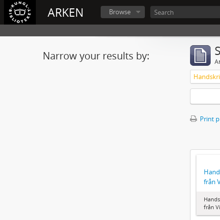
ARKEN
Browse
Narrow your results by:
Ar
Print 
Hand
från 
Hands
från V