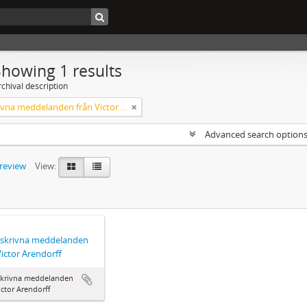
Showing 1 results
chival description
Handskrivna meddelanden från Victor Arendorff
Advanced search option
preview
View:
skrivna meddelanden
Victor Arendorff
krivna meddelanden
ictor Arendorff