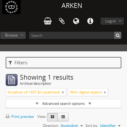
ARKEN
Log in
Browse
Filters
Showing 1 results
Archival description
Koralbok till 1697 års psalmbok
With digital objects
Advanced search options
Print preview
View:
Direction:
Ascending
Sort by:
Identifier