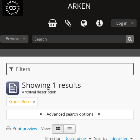
ARKEN
Log in
Browse
Filters
Showing 1 results
Archival description
Krook, Bertil
Advanced search options
Print preview
View:
Direction:
Descending
Sort by:
Identifier