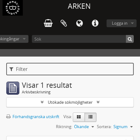
ARKEN
Logga in
ökingångar
Filter
Visar 1 resultat
Arkivbeskrivning
Utökade sökmöjligheter
Förhandsgranska utskrift
Visa:
Riktning:
Ökande
Sortera:
Signum