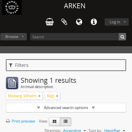
ARKEN
Log in
Browse
Filters
Showing 1 results
Archival description
Moberg, Vilhelm
Regi
Advanced search options
Print preview
View:
Direction:
Ascending
Sort by:
Identifier