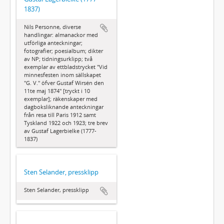
1837)
Nils Personne, diverse
handlingar: almanackor med
utförliga anteckningar;
fotografier; poesialbum; dikter
av NP; tidningsurklipp; två
exemplar av ettbladstrycket "Vid
minnesfesten inom sällskapet
"G. V." öfver Gustaf Wirsén den
11te maj 1874" [tryckt i 10
exemplar]; räkenskaper med
dagboksliknande anteckningar
från resa till Paris 1912 samt
Tyskland 1922 och 1923; tre brev
av Gustaf Lagerbielke (1777-
1837)
Sten Selander, pressklipp
Sten Selander, pressklipp