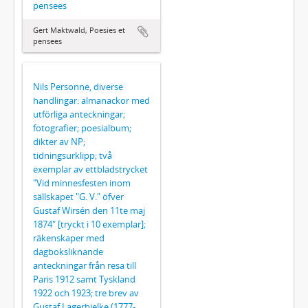
pensees
Gert Maktwald, Poesies et
pensees
Nils Personne, diverse
handlingar: almanackor med
utförliga anteckningar;
fotografier; poesialbum;
dikter av NP;
tidningsurklipp; två
exemplar av ettbladstrycket
"Vid minnesfesten inom
sällskapet "G. V." öfver
Gustaf Wirsén den 11te maj
1874" [tryckt i 10 exemplar];
räkenskaper med
dagboksliknande
anteckningar från resa till
Paris 1912 samt Tyskland
1922 och 1923; tre brev av
Gustaf Lagerbielke (1777-