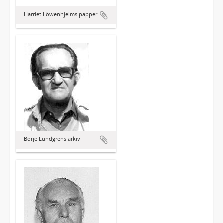
Harriet Löwenhjelms papper
Börje Lundgrens arkiv