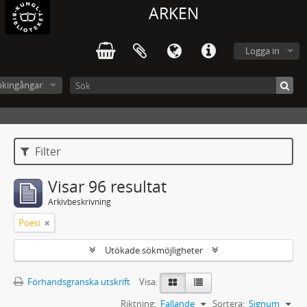
ARKEN
Logga in
ökingångar
Filter
Visar 96 resultat
Arkivbeskrivning
Poesi
Utökade sökmöjligheter
Förhandsgranska utskrift
Visa:
Riktning:
Fallande
Sortera:
Signum