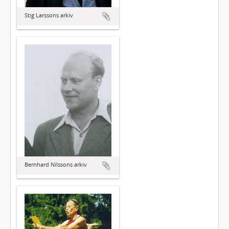
Stig Larssons arkiv
Bernhard Nilssons arkiv