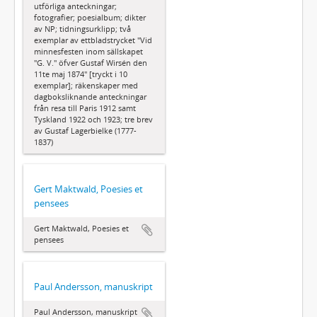
utförliga anteckningar;
fotografier; poesialbum; dikter
av NP; tidningsurklipp; två
exemplar av ettbladstrycket "Vid
minnesfesten inom sällskapet
"G. V." öfver Gustaf Wirsén den
11te maj 1874" [tryckt i 10
exemplar]; räkenskaper med
dagboksliknande anteckningar
från resa till Paris 1912 samt
Tyskland 1922 och 1923; tre brev
av Gustaf Lagerbielke (1777-
1837)
Gert Maktwald, Poesies et
pensees
Gert Maktwald, Poesies et
pensees
Paul Andersson, manuskript
Paul Andersson, manuskript