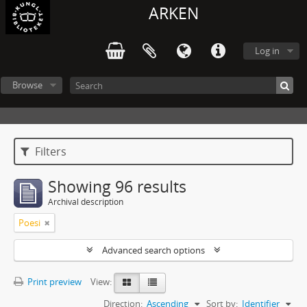
ARKEN
Log in
Browse
Filters
Showing 96 results
Archival description
Poesi
Advanced search options
Print preview
View:
Direction:
Ascending
Sort by:
Identifier