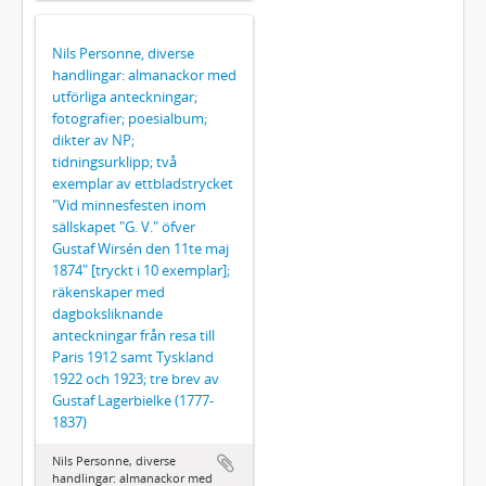
Nils Personne, diverse
handlingar: almanackor med
utförliga anteckningar;
fotografier; poesialbum;
dikter av NP;
tidningsurklipp; två
exemplar av ettbladstrycket
"Vid minnesfesten inom
sällskapet "G. V." öfver
Gustaf Wirsén den 11te maj
1874" [tryckt i 10 exemplar];
räkenskaper med
dagboksliknande
anteckningar från resa till
Paris 1912 samt Tyskland
1922 och 1923; tre brev av
Gustaf Lagerbielke (1777-
1837)
Nils Personne, diverse
handlingar: almanackor med