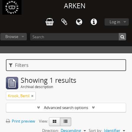
ARKEN
Log in
Browse
Filters
Showing 1 results
Archival description
Krook, Bertil
Advanced search options
Print preview
View:
Direction:
Descending
Sort by:
Identifier