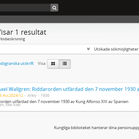
isar 1 resultat
rkivbeskrivning
Utökade sökmöjlighete
dsgranska utskrift
Visa:
Axel Wallgren: Riddarorden utfärdad den 7 november 1930 av
S Acc2024/12
Arkiv
1930
orden utfärdad den 7 november 1930 av Kung Alfonso XIII av Spanien
en, Åke Axel
Kungliga biblioteket hanterar dina personuppg