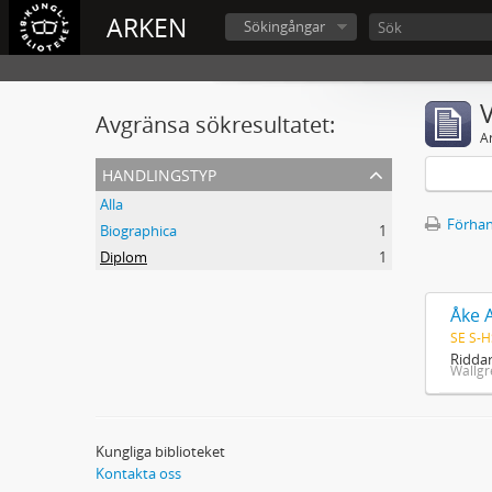
ARKEN
Sökingångar
V
Avgränsa sökresultatet:
A
handlingstyp
Alla
Förhan
Biographica
1
Diplom
1
Åke 
SE S-H
Riddar
Wallgr
Kungliga biblioteket
Kontakta oss