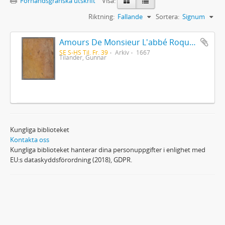
Förhandsgranska utskrift
Visa:
Riktning:
Fallande
Sortera:
Signum
Amours De Monsieur L'abbé Roquette avec Mademoiselle de Montauzier par Monsieur L'abbé Le Camus 1667
SE S-HS Til. Fr. 39
Arkiv
1667
Tilander, Gunnar
Kungliga biblioteket
Kontakta oss
Kungliga biblioteket hanterar dina personuppgifter i enlighet med
EU:s dataskyddsförordning (2018), GDPR.