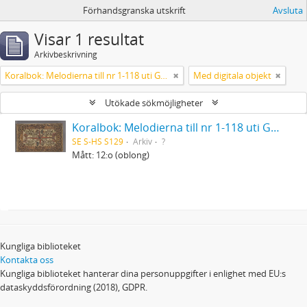
Förhandsgranska utskrift
Avsluta
Visar 1 resultat
Arkivbeskrivning
Koralbok: Melodierna till nr 1-118 uti Gamla Psalmboken, enstämmigt satta
Med digitala objekt
Utökade sökmöjligheter
Koralbok: Melodierna till nr 1-118 uti Gamla Psalmboken, enstämmigt satta
SE S-HS S129
Arkiv
?
Mått: 12:o (oblong)
Kungliga biblioteket
Kontakta oss
Kungliga biblioteket hanterar dina personuppgifter i enlighet med EU:s
dataskyddsförordning (2018), GDPR.