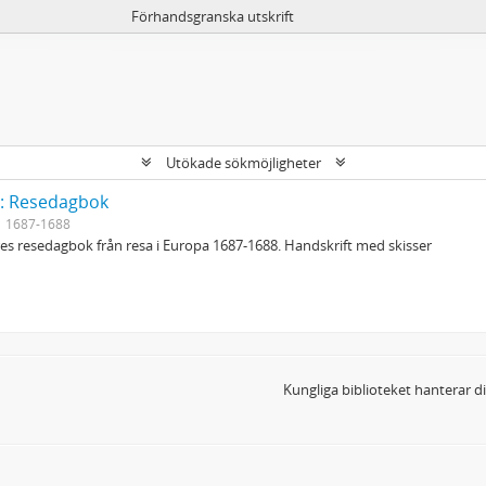
Förhandsgranska utskrift
Utökade sökmöjligheter
y: Resedagbok
1687-1688
s resedagbok från resa i Europa 1687-1688. Handskrift med skisser
Kungliga biblioteket hanterar 