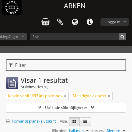
ARKEN
Logga in
ökingångar
Filter
Visar 1 resultat
Arkivbeskrivning
Koralbok till 1697 års psalmbok
Med digitala objekt
Utökade sökmöjligheter
Förhandsgranska utskrift
Visa:
Riktning:
Fallande
Sortera:
Signum