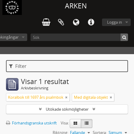
ARKEN
Logga in
ökingångar
Filter
Visar 1 resultat
Arkivbeskrivning
Koralbok till 1697 års psalmbok
Med digitala objekt
Utökade sökmöjligheter
Förhandsgranska utskrift
Visa:
Riktning:
Fallande
Sortera:
Signum