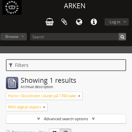
ARKEN
Log in
Browse
Filters
Showing 1 results
Archival description
Horor i Stockholm i slutet på 1760-talet
With digital objects
Advanced search options