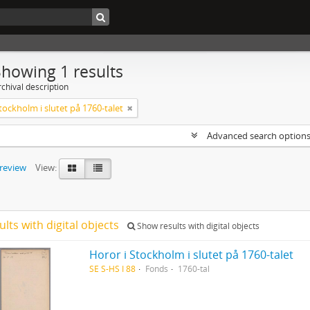
Showing 1 results
chival description
tockholm i slutet på 1760-talet
Advanced search option
preview
View:
ults with digital objects
Show results with digital objects
Horor i Stockholm i slutet på 1760-talet
SE S-HS I 88
Fonds
1760-tal