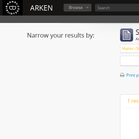
ARKEN
Browse
Narrow your results by:
Ar
Horor i S
Print 
1 res