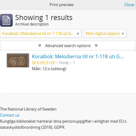
Print preview
Close
Showing 1 results
Archival description
Koralbok: Melodierna till nr 1-118 uti Gamla Psalmboken, enstämmigt satta
With digital objects
Advanced search options
Koralbok: Melodierna till nr 1-118 uti Gamla Psalmboken, enstämmigt satta
SE S-HS S129
Fonds
?
Mått: 12:o (oblong)
The National Library of Sweden
Contact us
Kungliga biblioteket hanterar dina personuppgifter i enlighet med EU:s
dataskyddsförordning (2018), GDPR.