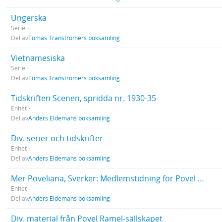
Ungerska
Serie
Del av
Tomas Tranströmers boksamling
Vietnamesiska
Serie
Del av
Tomas Tranströmers boksamling
Tidskriften Scenen, spridda nr. 1930-35
Enhet
Del av
Anders Eldemans boksamling
Div. serier och tidskrifter
Enhet
Del av
Anders Eldemans boksamling
Mer Poveliana, Sverker: Medlemstidning för Povel Ramel-sällskapet. Spridda nr.
Enhet
Del av
Anders Eldemans boksamling
Div. material från Povel Ramel-sällskapet