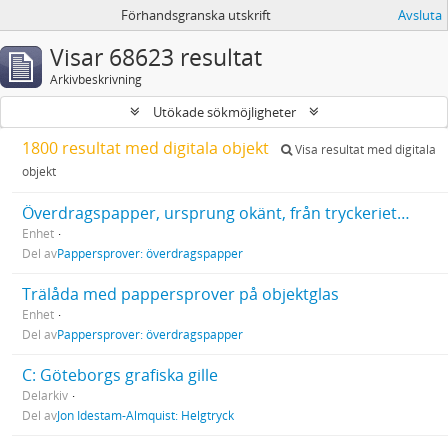
Förhandsgranska utskrift
Avsluta
Visar 68623 resultat
Arkivbeskrivning
Utökade sökmöjligheter
1800 resultat med digitala objekt
Visa resultat med digitala
objekt
Överdragspapper, ursprung okänt, från tryckeriets gamla lager 2007
Enhet
Del av
Pappersprover: överdragspapper
Trälåda med pappersprover på objektglas
Enhet
Del av
Pappersprover: överdragspapper
C: Göteborgs grafiska gille
Delarkiv
Del av
Jon Idestam-Almquist: Helgtryck