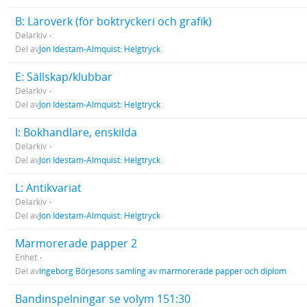
B: Läroverk (för boktryckeri och grafik)
Delarkiv
Del av
Jon Idestam-Almquist: Helgtryck
E: Sällskap/klubbar
Delarkiv
Del av
Jon Idestam-Almquist: Helgtryck
I: Bokhandlare, enskilda
Delarkiv
Del av
Jon Idestam-Almquist: Helgtryck
L: Antikvariat
Delarkiv
Del av
Jon Idestam-Almquist: Helgtryck
Marmorerade papper 2
Enhet
Del av
Ingeborg Börjesons samling av marmorerade papper och diplom
Bandinspelningar se volym 151:30