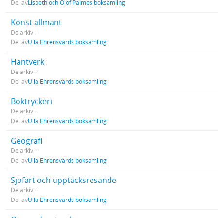
Del av
Lisbeth och Olof Palmes boksamling
Konst allmänt
Delarkiv
Del av
Ulla Ehrensvärds boksamling
Hantverk
Delarkiv
Del av
Ulla Ehrensvärds boksamling
Boktryckeri
Delarkiv
Del av
Ulla Ehrensvärds boksamling
Geografi
Delarkiv
Del av
Ulla Ehrensvärds boksamling
Sjöfart och upptäcksresande
Delarkiv
Del av
Ulla Ehrensvärds boksamling