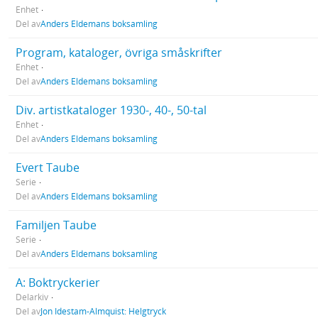
Enhet
Del av
Anders Eldemans boksamling
Program, kataloger, övriga småskrifter
Enhet
Del av
Anders Eldemans boksamling
Div. artistkataloger 1930-, 40-, 50-tal
Enhet
Del av
Anders Eldemans boksamling
Evert Taube
Serie
Del av
Anders Eldemans boksamling
Familjen Taube
Serie
Del av
Anders Eldemans boksamling
A: Boktryckerier
Delarkiv
Del av
Jon Idestam-Almquist: Helgtryck