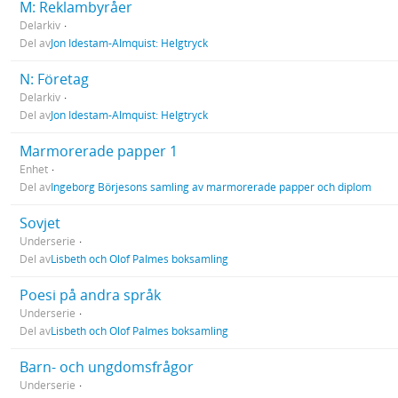
M: Reklambyråer
Delarkiv
Del av
Jon Idestam-Almquist: Helgtryck
N: Företag
Delarkiv
Del av
Jon Idestam-Almquist: Helgtryck
Marmorerade papper 1
Enhet
Del av
Ingeborg Börjesons samling av marmorerade papper och diplom
Sovjet
Underserie
Del av
Lisbeth och Olof Palmes boksamling
Poesi på andra språk
Underserie
Del av
Lisbeth och Olof Palmes boksamling
Barn- och ungdomsfrågor
Underserie