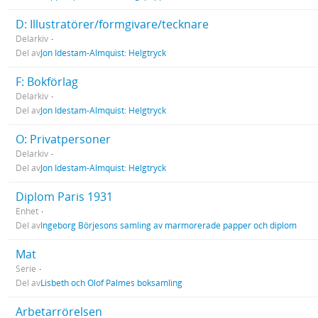
D: Illustratörer/formgivare/tecknare
Delarkiv
Del av
Jon Idestam-Almquist: Helgtryck
F: Bokförlag
Delarkiv
Del av
Jon Idestam-Almquist: Helgtryck
O: Privatpersoner
Delarkiv
Del av
Jon Idestam-Almquist: Helgtryck
Diplom Paris 1931
Enhet
Del av
Ingeborg Börjesons samling av marmorerade papper och diplom
Mat
Serie
Del av
Lisbeth och Olof Palmes boksamling
Arbetarrörelsen