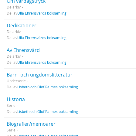
Om vardagstryck
Delarkiv
Del av
Ulla Ehrensvärds boksamling
Dedikationer
Delarkiv
Del av
Ulla Ehrensvärds boksamling
Av Ehrensvärd
Delarkiv
Del av
Ulla Ehrensvärds boksamling
Barn- och ungdomslitteratur
Underserie
Del av
Lisbeth och Olof Palmes boksamling
Historia
Serie
Del av
Lisbeth och Olof Palmes boksamling
Biografier/memoarer
Serie