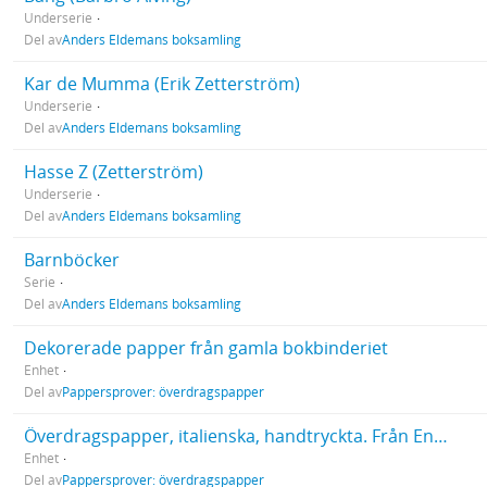
Underserie
Del av
Anders Eldemans boksamling
Kar de Mumma (Erik Zetterström)
Underserie
Del av
Anders Eldemans boksamling
Hasse Z (Zetterström)
Underserie
Del av
Anders Eldemans boksamling
Barnböcker
Serie
Del av
Anders Eldemans boksamling
Dekorerade papper från gamla bokbinderiet
Enhet
Del av
Pappersprover: överdragspapper
Överdragspapper, italienska, handtryckta. Från Enheten för bevarandes lager 2008
Enhet
Del av
Pappersprover: överdragspapper