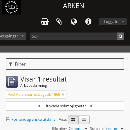
ARKEN
Logga in
ökingångar
Filter
Visar 1 resultat
Arkivbeskrivning
Axel Adlersparre: Dagbok 1868
Utökade sökmöjligheter
Förhandsgranska utskrift
Visa:
Riktning:
Ökande
Sortera:
Signum