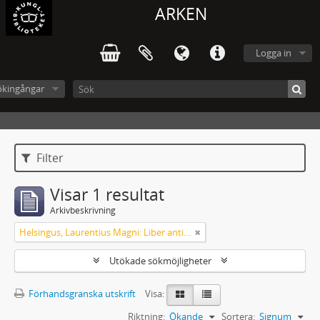
ARKEN
Logga in
ökingångar
Filter
Visar 1 resultat
Arkivbeskrivning
Helsingus, Laurentius Magni: Liber antiphonarius
Utökade sökmöjligheter
Förhandsgranska utskrift
Visa:
Riktning:
Ökande
Sortera:
Signum