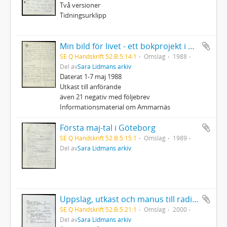
Två versioner
Tidningsurklipp
Min bild för livet - ett bokprojekt i anslutning till Cancerfondens Rädda Livet - vecka
SE Q Handskrift 52:B:5:14:1
Omslag
1988
Del av
Sara Lidmans arkiv
Daterat 1-7 maj 1988
Utkast till anförande
även 21 negativ med följebrev
Informationsmaterial om Ammarnäs
Första maj-tal i Göteborg
SE Q Handskrift 52:B:5:15:1
Omslag
1989
Del av
Sara Lidmans arkiv
Uppslag, utkast och manus till radioprogrammet Sommar
SE Q Handskrift 52:B:5:21:1
Omslag
2000
Del av
Sara Lidmans arkiv