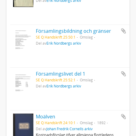
Del av
Erik Nordbergs arkiv
Församlingsbildning och gränser
SE Q Handskrift 25:50:1
Omslag
Del av
Erik Nordbergs arkiv
Församlingslivet del 1
SE Q Handskrift 25:52:1
Omslag
Del av
Erik Nordbergs arkiv
Moälven
SE Q Handskrift 24:10:1
Omslag
1892
Del av
Johan Fredrik Cornells arkiv
Kostnadsförslag öfver allmänna flottledens