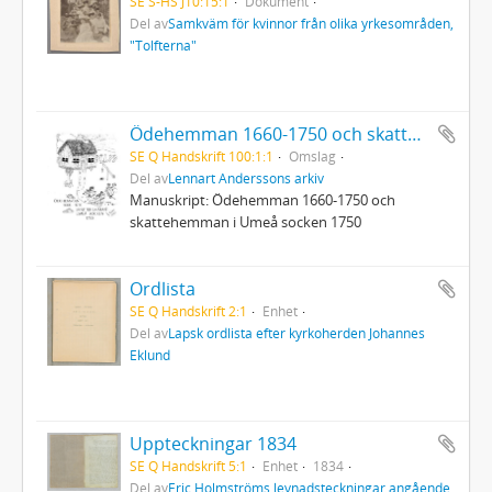
SE S-HS J10:15:1
Dokument
Del av
Samkväm för kvinnor från olika yrkesområden,
"Tolfterna"
Ödehemman 1660-1750 och skattehemman i Umeå socken 1750
SE Q Handskrift 100:1:1
Omslag
Del av
Lennart Anderssons arkiv
Manuskript: Ödehemman 1660-1750 och
skattehemman i Umeå socken 1750
Ordlista
SE Q Handskrift 2:1
Enhet
Del av
Lapsk ordlista efter kyrkoherden Johannes
Eklund
Uppteckningar 1834
SE Q Handskrift 5:1
Enhet
1834
Del av
Eric Holmströms levnadsteckningar angående