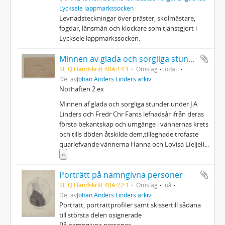
Lycksele lappmarkssocken
Levnadsteckningar över präster, skolmästare,
fogdar, länsmän och klockare som tjänstgjort i
Lycksele lappmarkssocken.
Minnen av glada och sorgliga stunder
SE Q Handskrift 40A:14:1
Omslag
odat.
Del av
Johan Anders Linders arkiv
Nothäften 2 ex
Minnen af glada och sorgliga stunder under J A
Linders och Fredr Chr Fants lefnadsår ifrån deras
första bekantskap och umgänge i vännernas krets
och tills döden åtskilde dem,tillegnade trofaste
quarlefvande vännerna Hanna och Lovisa L(eijel)
...
»
Porträtt på namngivna personer
SE Q Handskrift 40A:22:1
Omslag
uå
Del av
Johan Anders Linders arkiv
Porträtt, porträttprofiler samt skissertill sådana
till största delen osignerade
På namngivna personer