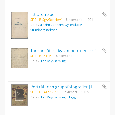
Ett drömspel
SE S-HS SgA:Bonnier:1
Underserie
1901
Del av
Vilhelm Carlheim-Gyllensköld:
Strindbergsarkivet
Tankar i åtskilliga ämnen: nedskrifna omedelbarligen efter ögonblickets ingifvelse, endast för att blifva af med dem. Skrifna under de sista 3 åren, men här inskrifna våren 1868... .
SE S-HS L41:1:1
Underserie
Del av
Ellen Keys samling
Porträtt och gruppfotografier [ I ]: Eleonora Duse
SE S-HS L41b:17:7:1
Dokument
1907?
Del av
Ellen Keys samling, tillägg