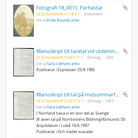
Fotografi 18_0015: Parhästar
SE Q Handskrift 41:18:4:1
Dokument
Del av
Frida Åslunds arkiv
Manuskript till tacktal vid utdelningen av Selma Lagerlöfs litteraturpris
SE Q Handskrift 52:B:5:11:1
Omslag
1985
Del av
Sara Lidmans arkiv
Publicerat i Expressen 25/8 1985
Manuskript till tal på midsommarfesten i Burträsk
SE Q Handskrift 52:B:5:13:1
Omslag
1987
Del av
Sara Lidmans arkiv
I Norrland hava vi en stor del av Sverige
Jfr även tal på Norrbottens Bildningsförbunds 50-
årsjubileum i Luleå 16/6 1987
Publicerat i Och trädet svarade