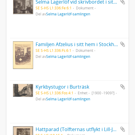
Selma Lagerlöf vid skrivbordet i sitt arbetsrum i Centralpalatset i Falun
SE S-HS L1:336:Fe:6:1
Dokument
Del av
Selma Lagerlöf-samlingen
Familjen Afzelius i sitt hem i Stockholm
SE S-HS L1:336:Fs:6:1
Dokument
Del av
Selma Lagerlöf-samlingen
Kyrkbystugor i Burträsk
SE S-HS L1:336:Fos:4:1
Enhet
[1900 -1909?]
Del av
Selma Lagerlöf-samlingen
Hattparad (Tolfternas utflykt i Lill-Jansskogen