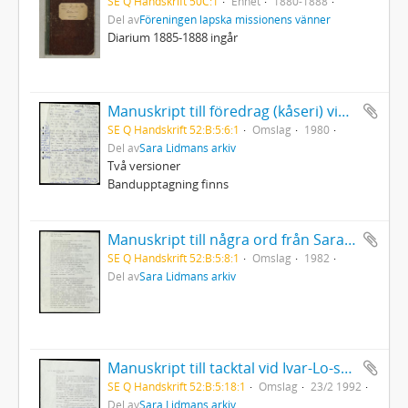
SE Q Handskrift 50C:1
Enhet
1880-1888
Del av
Föreningen lapska missionens vänner
Diarium 1885-1888 ingår
Manuskript till föredrag (kåseri) vid Luleå Tekniska högskola "Brödet" 29/1 1980
SE Q Handskrift 52:B:5:6:1
Omslag
1980
Del av
Sara Lidmans arkiv
Två versioner
Bandupptagning finns
Manuskript till några ord från Sara vid Birgit Ståhl-Nybergs jordfästning
SE Q Handskrift 52:B:5:8:1
Omslag
1982
Del av
Sara Lidmans arkiv
Manuskript till tacktal vid Ivar-Lo-stipendiets utdelning
SE Q Handskrift 52:B:5:18:1
Omslag
23/2 1992
Del av
Sara Lidmans arkiv