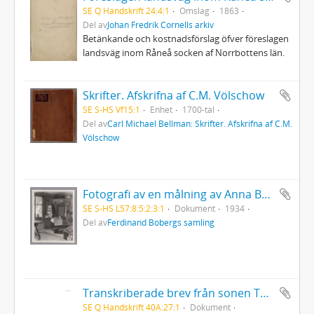
SE Q Handskrift 24:4:1
Omslag
1863
Del av
Johan Fredrik Cornells arkiv
Betänkande och kostnadsförslag öfver föreslagen
landsväg inom Råneå socken af Norrbottens län.
Skrifter. Afskrifna af C.M. Völschow
SE S-HS Vf15:1
Enhet
1700-tal
Del av
Carl Michael Bellman: Skrifter. Afskrifna af C.M.
Völschow
Fotografi av en målning av Anna Boberg från 1934 föreställande en interiör från en stuga i Solvaer, Lofoten
SE S-HS L57:8:5:2:3:1
Dokument
1934
Del av
Ferdinand Bobergs samling
Transkriberade brev från sonen Theodor
SE Q Handskrift 40A:27:1
Dokument