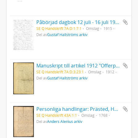
Påbörjad dagbok 12 juli - 16 juli 1915 (handskrift)
SE Q Handskrift 7A:D:1:7:1
Omslag
1915
Del av
Gustaf Hallströms arkiv
Manuskript till artikel 1912 "Offerplätze in Lappland"
SE Q Handskrift 7A:D:3:23:1
Omslag
1912
Del av
Gustaf Hallströms arkiv
Personliga handlingar: Prästed, Härnösand 1768
SE Q Handskrift 43A:1:1
Omslag
1768
Del av
Anders Alenius arkiv