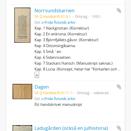
Norrsundsbarnen
SE Q Handskrift 41:9:1
Omslag
1933
Del av
Frida Åslunds arkiv
Kap. 1 Näckgrottan. (Korrektur)
Kap. 2 En enkrona. (Korrektur)
Kap. 3 Björnfjällets gåvor. (Korrektur)
Kap. 4 Ostsmörgåsarna.
Kap. 5 Små ´en.
Kap. 6 Sidenrosetten.
Kap. 7 Stackars Hansch. (Manuskript saknas.)
Kap. 8 Lucia. (Koncept, heter här "Körkarlen och
...
»
Dagen
SE Q Handskrift 41:11:1
Omslag
odaterad
Del av
Frida Åslunds arkiv
Ett handskrivet manuskript
Ladugården (också en julhistoria)