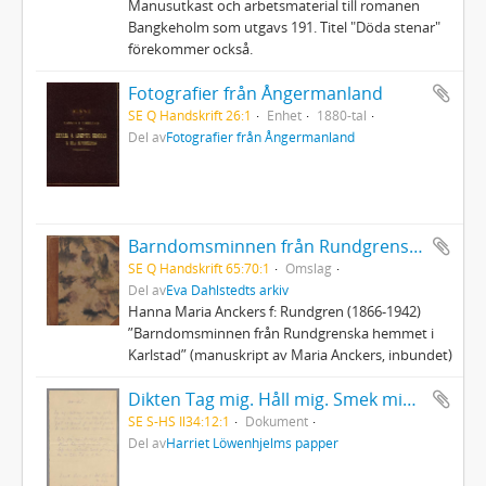
Manusutkast och arbetsmaterial till romanen
Bangkeholm som utgavs 191. Titel "Döda stenar"
förekommer också.
Fotografier från Ångermanland
SE Q Handskrift 26:1
Enhet
1880-tal
Del av
Fotografier från Ångermanland
Barndomsminnen från Rundgrenska hemmet i Karlstad
SE Q Handskrift 65:70:1
Omslag
Del av
Eva Dahlstedts arkiv
Hanna Maria Anckers f: Rundgren (1866-1942)
”Barndomsminnen från Rundgrenska hemmet i
Karlstad” (manuskript av Maria Anckers, inbundet)
Dikten Tag mig. Håll mig. Smek mig sakta
SE S-HS Il34:12:1
Dokument
Del av
Harriet Löwenhjelms papper