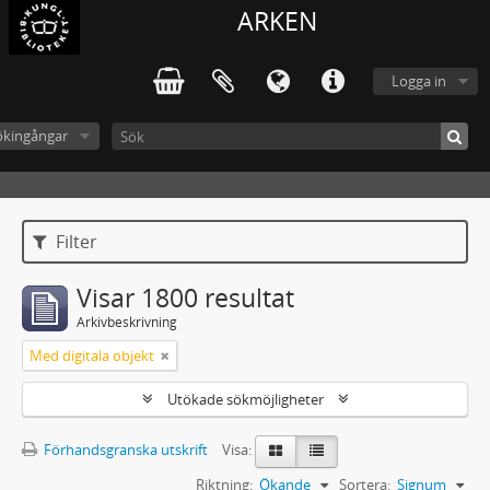
ARKEN
Logga in
ökingångar
Filter
Visar 1800 resultat
Arkivbeskrivning
Med digitala objekt
Utökade sökmöjligheter
Förhandsgranska utskrift
Visa:
Riktning:
Ökande
Sortera:
Signum