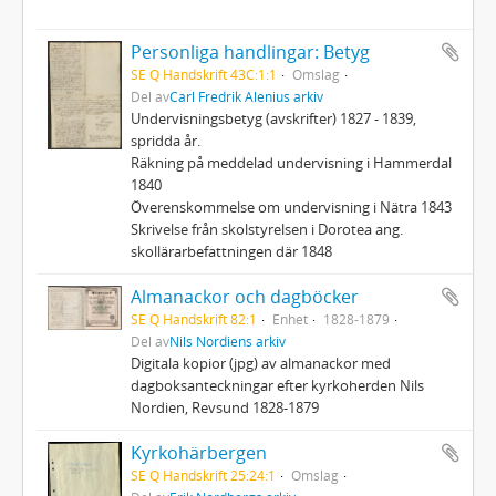
Personliga handlingar: Betyg
SE Q Handskrift 43C:1:1
Omslag
Del av
Carl Fredrik Alenius arkiv
Undervisningsbetyg (avskrifter) 1827 - 1839,
spridda år.
Räkning på meddelad undervisning i Hammerdal
1840
Överenskommelse om undervisning i Nätra 1843
Skrivelse från skolstyrelsen i Dorotea ang.
skollärarbefattningen där 1848
Almanackor och dagböcker
SE Q Handskrift 82:1
Enhet
1828-1879
Del av
Nils Nordiens arkiv
Digitala kopior (jpg) av almanackor med
dagboksanteckningar efter kyrkoherden Nils
Nordien, Revsund 1828-1879
Kyrkohärbergen
SE Q Handskrift 25:24:1
Omslag