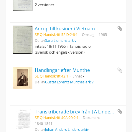
2 versioner
Anrop till kusiner i Vietnam
SE Q Handskrift 52:D:2:6:1
Omslag
1965
Del av
Sara Lidmans arkiv
intalat 18/11 1965 i Hanois radio
(svensk och engelsk version)
Handlingar efter Munthe
SE Q Handskrift 42:1
Enhet
Del av
Gustaf Lorentz Munthes arkiv
Transkriberade brev från J A Linder till Hanna & Louise Leijel
SE Q Handskrift 40A:29:2:1
Dokument
1840-1841
Del av
Johan Anders Linders arkiv