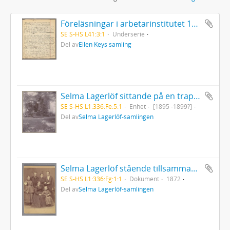
Föreläsningar i arbetarinstitutet 1902-03. Det europeiska inflytandet på den svenska litteraturen. [Betecknad II. Medeltid och renässans].
SE S-HS L41:3:1
Underserie
Del av
Ellen Keys samling
Selma Lagerlöf sittande på en trappa omgiven av grönska på Nääs
SE S-HS L1:336:Fe:5:1
Enhet
[1895 -1899?]
Del av
Selma Lagerlöf-samlingen
Selma Lagerlöf stående tillsammans med sin mor och sina syskon
SE S-HS L1:336:Fg:1:1
Dokument
1872
Del av
Selma Lagerlöf-samlingen