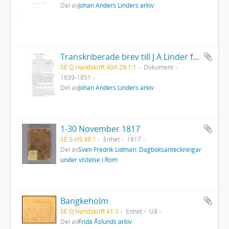
Del av
Johan Anders Linders arkiv
Transkriberade brev till J A Linder från Hanna och Louisa Leijel
SE Q Handskrift 40A:29:1:1
Dokument
1839-1851
Del av
Johan Anders Linders arkiv
1-30 November 1817
SE S-HS Il8:1
Enhet
1817
Del av
Sven Fredrik Lidman: Dagboksanteckningar
under vistelse i Rom
Bangkeholm
SE Q Handskrift 41:1
Enhet
Uå
Del av
Frida Åslunds arkiv