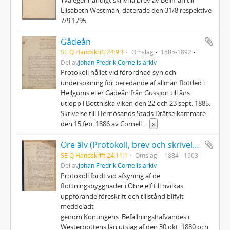
Elisabeth Westman, daterade den 31/8 respektive
7/9 1795
Gådeån
SE Q Handskrift 24:9:1
Omslag
1885-1892
Del av
Johan Fredrik Cornells arkiv
Protokoll hållet vid förordnad syn och
undersökning för beredande af allmän flottled i
Hellgums eller Gådeån från Gussjön till åns
utlopp i Bottniska viken den 22 och 23 sept. 1885.
Skrivelse till Hernösands Stads Drätselkammare
den 15 feb. 1886 av Cornell
...
»
Öre älv (Protokoll, brev och skrivelser)
SE Q Handskrift 24:11:1
Omslag
1884 - 1903
Del av
Johan Fredrik Cornells arkiv
Protokoll fördt vid afsyning af de
flottningsbyggnader i Öhre elf till hvilkas
uppförande föreskrift och tillstånd blifvit
meddeladt
genom Konungens. Befallningshafvandes i
Westerbottens län utslag af den 30 okt. 1880 och