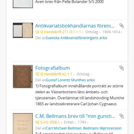
Även brev från Pelle Bolander 5/5 2000
Antikvariatsbokhandlarnas förening. Diverse handlingar, bl.a. protokoll, kassabok och klippsamling
SE Q Handskrift 211:Ö:1:1:1
Omslag
1909-1914
Del av
Svenska Antikvariatföreningens arkiv
Fotografialbum
SE Q Handskrift 42:1:1
Omslag
Del av
Gustaf Lorentz Munthes arkiv
1) Fotografialbum innehållande porträtt av större
delen av Västerbottens läns ämbets- och
tjänstemän. Överlämnat till landshövding Munthe
1865 av landssekreterare Carl Johan Cygnaeus
C.M. Bellmans brev till "min gunstiga Fru"
SE S-HS Vf38:1
Enhet
1793
Del av
Carl Michael Bellman: Bellmans likprocession
Två egenhändigt skrivna brev av Bellman till