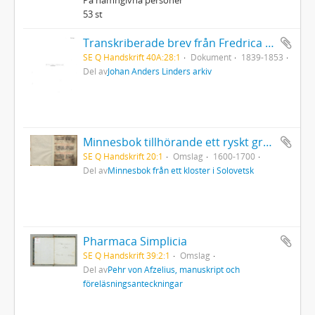
53 st
Transkriberade brev från Fredrica Göthilda med make
SE Q Handskrift 40A:28:1
Dokument
1839-1853
Del av
Johan Anders Linders arkiv
Minnesbok tillhörande ett ryskt grekisk-ortodoxt kloster i Solovetsk
SE Q Handskrift 20:1
Omslag
1600-1700
Del av
Minnesbok från ett kloster i Solovetsk
Pharmaca Simplicia
SE Q Handskrift 39:2:1
Omslag
Del av
Pehr von Afzelius, manuskript och
föreläsningsanteckningar