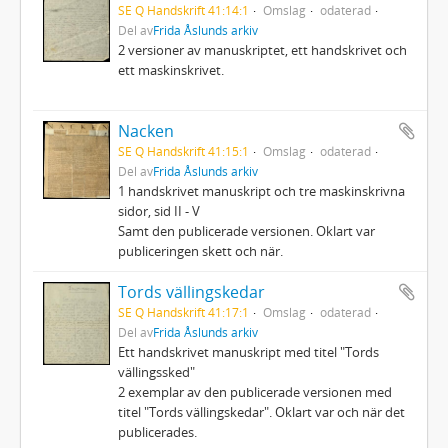
SE Q Handskrift 41:14:1
Omslag
odaterad
Del av
Frida Åslunds arkiv
2 versioner av manuskriptet, ett handskrivet och
ett maskinskrivet.
Nacken
SE Q Handskrift 41:15:1
Omslag
odaterad
Del av
Frida Åslunds arkiv
1 handskrivet manuskript och tre maskinskrivna
sidor, sid II - V
Samt den publicerade versionen. Oklart var
publiceringen skett och när.
Tords vällingskedar
SE Q Handskrift 41:17:1
Omslag
odaterad
Del av
Frida Åslunds arkiv
Ett handskrivet manuskript med titel "Tords
vällingssked"
2 exemplar av den publicerade versionen med
titel "Tords vällingskedar". Oklart var och när det
publicerades.