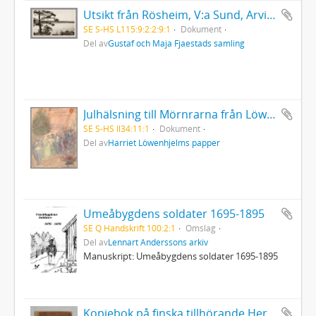
Utsikt från Rösheim, V:a Sund, Arvika
SE S-HS L115:9:2:2:9:1
Dokument
Del av
Gustaf och Maja Fjaestads samling
Julhälsning till Mörnrarna från Löwenhjelmarna
SE S-HS Il34:11:1
Dokument
Del av
Harriet Löwenhjelms papper
Umeåbygdens soldater 1695-1895
SE Q Handskrift 100:2:1
Omslag
Del av
Lennart Anderssons arkiv
Manuskript: Umeåbygdens soldater 1695-1895
Kopiebok på finska tillhörande Herman Lamppa