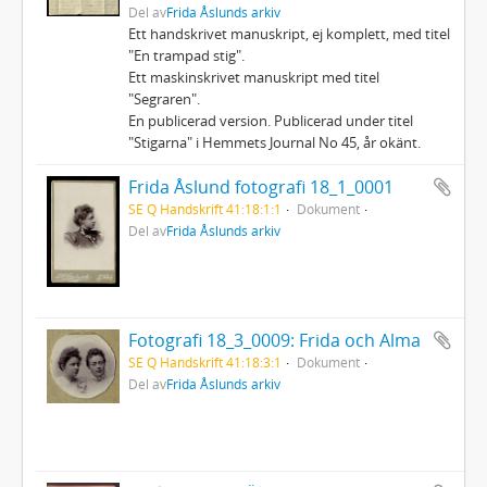
Del av
Frida Åslunds arkiv
Ett handskrivet manuskript, ej komplett, med titel
"En trampad stig".
Ett maskinskrivet manuskript med titel
"Segraren".
En publicerad version. Publicerad under titel
"Stigarna" i Hemmets Journal No 45, år okänt.
Frida Åslund fotografi 18_1_0001
SE Q Handskrift 41:18:1:1
Dokument
Del av
Frida Åslunds arkiv
Fotografi 18_3_0009: Frida och Alma
SE Q Handskrift 41:18:3:1
Dokument
Del av
Frida Åslunds arkiv