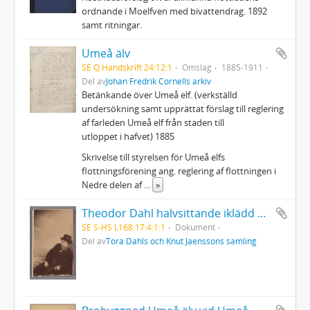
ordnande i Moelfven med bivattendrag. 1892
samt ritningar.
Umeå älv
SE Q Handskrift 24:12:1
Omslag
1885-1911
Del av
Johan Fredrik Cornells arkiv
Betänkande över Umeå elf. (verkställd
undersökning samt upprättat förslag till reglering
af farleden Umeå elf från staden till
utloppet i hafvet) 1885
Skrivelse till styrelsen för Umeå elfs
flottningsförening ang. reglering af flottningen i
Nedre delen af
...
»
Theodor Dahl halvsittande iklädd hatt, med käpp i händerna
SE S-HS L168:17:4:1:1
Dokument
Del av
Tora Dahls och Knut Jaenssons samling