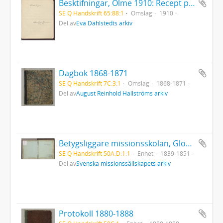
Besktifningar, Ölme 1910: Recept på maträtter
SE Q Handskrift 65:88:1
Omslag
1910
Del av
Eva Dahlstedts arkiv
Dagbok 1868-1871
SE Q Handskrift 7C:3:1
Omslag
1868-1871
Del av
August Reinhold Hallströms arkiv
Betygsliggare missionsskolan, Glommersträsk
SE Q Handskrift 50A:D:1:1
Enhet
1839-1851
Del av
Svenska missionssällskapets arkiv
Protokoll 1880-1888