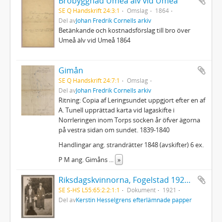
Brobyggnad Umeå älv vid Umeå
SE Q Handskrift 24:3:1
Omslag
1864
Del av
Johan Fredrik Cornells arkiv
Betänkande och kostnadsförslag till bro över
Umeå älv vid Umeå 1864
Gimån
SE Q Handskrift 24:7:1
Omslag
Del av
Johan Fredrik Cornells arkiv
Ritning: Copia af Leringsundet uppgjort efter en af
A. Tunell upprättad karta vid lagaskifte i
Norrleringen inom Torps socken år öfver ägorna
på vestra sidan om sundet. 1839-1840
Handlingar ang. strandrätter 1848 (avskifter) 6 ex.
P M ang. Gimåns
...
»
Riksdagskvinnorna, Fogelstad 1921: Kerstin Hesselgren och Elisabeth Tamm
SE S-HS L55:65:2:2:1:1
Dokument
1921
Del av
Kerstin Hesselgrens efterlämnade papper