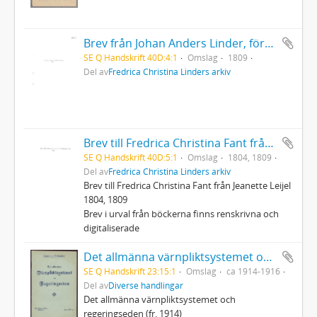
Brev från Johan Anders Linder, första årgången
SE Q Handskrift 40D:4:1
Omslag
1809
Del av
Fredrica Christina Linders arkiv
Brev till Fredrica Christina Fant från Jeanette Leijel
SE Q Handskrift 40D:5:1
Omslag
1804, 1809
Del av
Fredrica Christina Linders arkiv
Brev till Fredrica Christina Fant från Jeanette Leijel
1804, 1809
Brev i urval från böckerna finns renskrivna och
digitaliserade
Det allmänna värnpliktsystemet och regeringseden m.m.
SE Q Handskrift 23:15:1
Omslag
ca 1914-1916
Del av
Diverse handlingar
Det allmänna värnpliktsystemet och
regeringseden (fr. 1914)