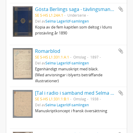
Gösta Berlings saga - tävlingsmanuskriptet
SE S-HS L1:24A:1
Underserie
Del av
Selma Lagerlöf-samlingen
Kopia av de fem kapitlen som deltog i Iduns
pristävling år 1890
Romarblod
SE S-HS L1:331:1:A:1
Omslag
1897
Del av
Selma Lagerlöf-samlingen
Egenhändigt manuskript med bläck.
(Med anvisningar i blyerts beträffande
illustrationer)
[Tal i radio i samband med Selma Lagerlöfs 80-årsdag]
SE S-HS L1:331:1:B:1
Omslag
1938
Del av
Selma Lagerlöf-samlingen
Manuskriptkoncept i fransk översättning