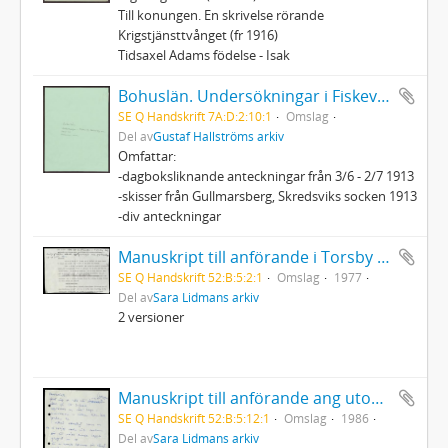
Till konungen. En skrivelse rörande
Krigstjänsttvånget (fr 1916)
Tidsaxel Adams födelse - Isak
Bohuslän. Undersökningar i Fiskevik, Gullmarsberg m.m. (1912) - 1913, anteckningar, planer
SE Q Handskrift 7A:D:2:10:1
Omslag
Del av
Gustaf Hallströms arkiv
Omfattar:
-dagboksliknande anteckningar från 3/6 - 2/7 1913
-skisser från Gullmarsberg, Skredsviks socken 1913
-div anteckningar
Manuskript till anförande i Torsby på miljögruppens upplysnings - och protestdagar 18-19/6 1977
SE Q Handskrift 52:B:5:2:1
Omslag
1977
Del av
Sara Lidmans arkiv
2 versioner
Manuskript till anförande ang utomparlamentariska aktioner (stoppa gifttågen)
SE Q Handskrift 52:B:5:12:1
Omslag
1986
Del av
Sara Lidmans arkiv