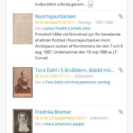
hvilka blifvit utförda genom
...
»
Nuortejaurbäcken
SE Q Handskrift 24:13:1
Omslag
1887-1888
Del av
Johan Fredrik Cornells arkiv
Protokoll hållet vid förordnad syn för beredande
af allmän flottled i Nuortejaurbäcken inom
Arvidsjaurs socken af Norrbottens län den 7 och 8
aug. 1887. Undertecknat den 18 maj 1888 av J.F.
Cornell.
Tora Dahl i 5-årsåldern, iklädd mörk rutig klänning med vitt krås
SE S-HS L168:17:1:1:1
Dokument
Del av
Tora Dahls och Knut Jaenssons samling
Fredrika Bremer
SE S-HS L2:Supplement:A:3:4:1
Dokument
Del av
Klara Johansons papper