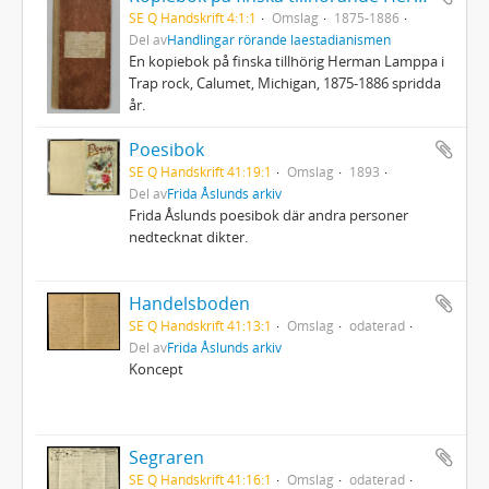
SE Q Handskrift 4:1:1
Omslag
1875-1886
Del av
Handlingar rörande laestadianismen
En kopiebok på finska tillhörig Herman Lamppa i
Trap rock, Calumet, Michigan, 1875-1886 spridda
år.
Poesibok
SE Q Handskrift 41:19:1
Omslag
1893
Del av
Frida Åslunds arkiv
Frida Åslunds poesibok där andra personer
nedtecknat dikter.
Handelsboden
SE Q Handskrift 41:13:1
Omslag
odaterad
Del av
Frida Åslunds arkiv
Koncept
Segraren
SE Q Handskrift 41:16:1
Omslag
odaterad