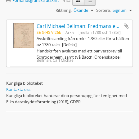
Förhandsgranska utskrift
Visa:
Riktning:
Ökande
Sortera:
Signum
Carl Michael Bellman: Fredmans epistlar och sånger m.fl. Bellman-texter
SE S-HS Vf26b
Arkiv
[mellan 1780 och 1785?]
Avskriftssamling från omkr. 1780 eller förra hälften
av 1780-talet. [Defekt]
Handskriften avslutas med ett par versbrev till
Schröderheim, samt två Bacchi Ordenskapitel
Bellman, Carl Michael
Kungliga biblioteket
Kontakta oss
Kungliga biblioteket hanterar dina personuppgifter i enlighet med
EU:s dataskyddsförordning (2018), GDPR.