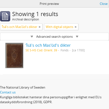
Print preview
Close
Showing 1 results
Archival description
ʼĪsā's och Masʼūd's dikter
With digital objects
Advanced search options
ʼĪsā's och Masʼūd's dikter
SE S-HS Cod. Orient. 39
Fonds
[ca 1700]
The National Library of Sweden
Contact us
Kungliga biblioteket hanterar dina personuppgifter i enlighet med EU:s
dataskyddsförordning (2018), GDPR.