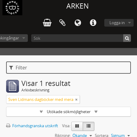
ARKEN
Logga in
ökingångar
Filter
Visar 1 resultat
Arkivbeskrivning
Sven Lidmans dagböcker med mera
Utökade sökmöjligheter
Förhandsgranska utskrift
Visa:
Riktning:
Ökande
Sortera:
Signum