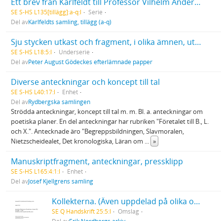
Ett brev från Karlfeldt till Professor Vilhelm Andersen, 5/2 1909
SE S-HS L135[tillägg]:a-q:l
Serie
Del av
Karlfeldts samling, tillägg (a-q)
Sju stycken utkast och fragment, i olika ämnen, utan titlar
SE S-HS L18:5:l
Underserie
Del av
Peter August Gödeckes efterlämnade papper
Diverse anteckningar och koncept till tal
SE S-HS L40:17:l
Enhet
Del av
Rydbergska samlingen
Strödda anteckningar, koncept till tal m. m. Bl. a. anteckningar om
poetiska planer. En del anteckningar har rubriken "Företalet till B., L.
och X.". Antecknade äro "Begreppsbildningen, Slavmoralen,
Nietzscheidealet, Det kronologiska, Läran om
...
»
Manuskriptfragment, anteckningar, pressklipp
SE S-HS L165:4:1:l
Enhet
Del av
Josef Kjellgrens samling
Kollekterna. (Även uppdelad på olika orter.)
SE Q Handskrift 25:5:l
Omslag