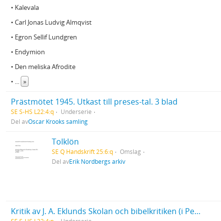
• Kalevala
• Carl Jonas Ludvig Almqvist
• Egron Sellif Lundgren
• Endymion
• Den meliska Afrodite
•
...
»
Prästmötet 1945. Utkast till preses-tal. 3 blad
SE S-HS L22:4:q
Underserie
Del av
Oscar Krooks samling
Tolklön
SE Q Handskrift 25:6:q
Omslag
Del av
Erik Nordbergs arkiv
Kritik av J. A. Eklunds Skolan och bibelkritiken (i Pedagogisk tidskrift 1895). 15 blad