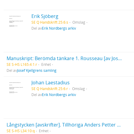
Erik Sjöberg
SE Q Handskrift 25:6:s
Omslag
Del av
Erik Nordbergs arkiv
Manuskript: Berömda tänkare 1. Rousseau [av Josef Kjellgren ?]
SE S-HS L165:4:1:r
Enhet
Del av
Josef Kjellgrens samling
Johan Laestadius
SE Q Handskrift 25:6:r
Omslag
Del av
Erik Nordbergs arkiv
Långstycken [avskrifter]. Tillhöriga Anders Petter Pettersson, Malmö 1834 givna till C. O. Jungbeck 1838. - Edmud Jungbeck Malmö 1878
SE S-HS L34:10:q
Enhet