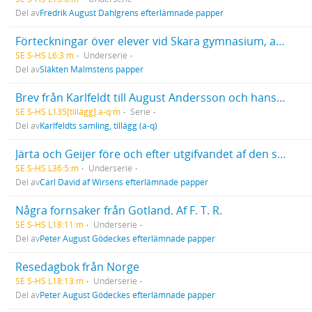
Del av
Fredrik August Dahlgrens efterlämnade papper
Förteckningar över elever vid Skara gymnasium, apologist- och trivialskolor vårterminen 1826, höstterminen 1830
SE S-HS L6:3:m
Underserie
Del av
Släkten Malmstens papper
Brev från Karlfeldt till August Andersson och hans hustru Hilma
SE S-HS L135[tillägg]:a-q:m
Serie
Del av
Karlfeldts samling, tillägg (a-q)
Järta och Geijer före och efter utgifvandet af den senares Litteraturblad, samt [excerpter]: Hans Järta till Nils von Rosenstein angående den förres inval i Svenska akademien 1819, m.m.
SE S-HS L36:5:m
Underserie
Del av
Carl David af Wirséns efterlämnade papper
Några fornsaker från Gotland. Af F. T. R.
SE S-HS L18:11:m
Underserie
Del av
Peter August Gödeckes efterlämnade papper
Resedagbok från Norge
SE S-HS L18:13:m
Underserie
Del av
Peter August Gödeckes efterlämnade papper