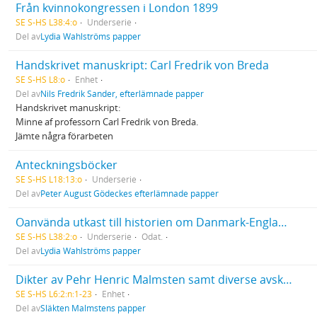
Från kvinnokongressen i London 1899
SE S-HS L38:4:o
Underserie
Del av
Lydia Wahlströms papper
Handskrivet manuskript: Carl Fredrik von Breda
SE S-HS L8:o
Enhet
Del av
Nils Fredrik Sander, efterlämnade papper
Handskrivet manuskript:
Minne af professorn Carl Fredrik von Breda.
Jämte några förarbeten
Anteckningsböcker
SE S-HS L18:13:o
Underserie
Del av
Peter August Gödeckes efterlämnade papper
Oanvända utkast till historien om Danmark-England 1807
SE S-HS L38:2:o
Underserie
Odat.
Del av
Lydia Wahlströms papper
Dikter av Pehr Henric Malmsten samt diverse avskrifter från andra författare
SE S-HS L6:2:n:1-23
Enhet
Del av
Släkten Malmstens papper