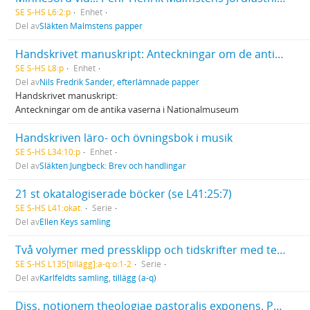
SE S-HS L6:2:p
Enhet
Del av
Släkten Malmstens papper
Handskrivet manuskript: Anteckningar om de antika vaserna i Nationalmuseum
SE S-HS L8:p
Enhet
Del av
Nils Fredrik Sander, efterlämnade papper
Handskrivet manuskript:
Anteckningar om de antika vaserna i Nationalmuseum
Handskriven läro- och övningsbok i musik
SE S-HS L34:10:p
Enhet
Del av
Släkten Jungbeck: Brev och handlingar
21 st okatalogiserade böcker (se L41:25:7)
SE S-HS L41:okat.
Serie
Del av
Ellen Keys samling
Två volymer med pressklipp och tidskrifter med texter av och om Karlfeldt
SE S-HS L135[tillägg]:a-q:o:1-2
Serie
Del av
Karlfeldts samling, tillägg (a-q)
Diss. notionem theologiae pastoralis exponens. Praes. A. E. Knös, resp. P. H. Malmsten. 19 nov. 1834