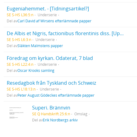
Eugeniahemmet. - [Tidningsartikel?]
SE S-HS L36:5:n
Underserie
Del av
Carl David af Wirséns efterlämnade papper
De Albis et Nigris, factionibus florentinis diss. [Uppsala] Praes. F. F. Carlson et [resp.] Carolus Johannes Malmsten. Uppsala tryckt 1837
SE S-HS L6:3:n
Underserie
Del av
Släkten Malmstens papper
Föredrag om kyrkan. Odaterat, 7 blad
SE S-HS L22:4:n
Underserie
Del av
Oscar Krooks samling
Resedagbok från Tyskland och Schweiz
SE S-HS L18:13:n
Underserie
Del av
Peter August Gödeckes efterlämnade papper
Superi. Brännvin
SE Q Handskrift 25:6:n
Omslag
Del av
Erik Nordbergs arkiv