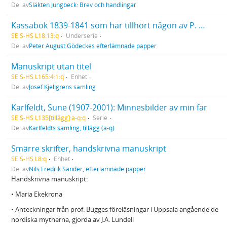
Del av
Släkten Jungbeck: Brev och handlingar
Kassabok 1839-1841 som har tillhört någon av P. A. Gödeckes eller hans hustrus föräldrar
SE S-HS L18:13:q
Underserie
Del av
Peter August Gödeckes efterlämnade papper
Manuskript utan titel
SE S-HS L165:4:1:q
Enhet
Del av
Josef Kjellgrens samling
Karlfeldt, Sune (1907-2001): Minnesbilder av min far
SE S-HS L135[tillägg]:a-q:q
Serie
Del av
Karlfeldts samling, tillägg (a-q)
Smärre skrifter, handskrivna manuskript
SE S-HS L8:q
Enhet
Del av
Nils Fredrik Sander, efterlämnade papper
Handskrivna manuskript:
• Maria Ekekrona
• Anteckningar från prof. Bugges föreläsningar i Uppsala angående de
nordiska mytherna, gjorda av J.A. Lundell