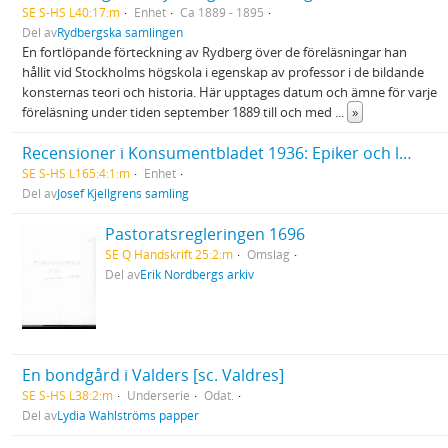
SE S-HS L40:17:m
Enhet
Ca 1889 - 1895
Del av
Rydbergska samlingen
En fortlöpande förteckning av Rydberg över de föreläsningar han
hållit vid Stockholms högskola i egenskap av professor i de bildande
konsternas teori och historia. Här upptages datum och ämne för varje
föreläsning under tiden september 1889 till och med
...
»
Recensioner i Konsumentbladet 1936: Epiker och lyriker
SE S-HS L165:4:1:m
Enhet
Del av
Josef Kjellgrens samling
Pastoratsregleringen 1696
SE Q Handskrift 25:2:m
Omslag
Del av
Erik Nordbergs arkiv
En bondgård i Valders [sc. Valdres]
SE S-HS L38:2:m
Underserie
Odat.
Del av
Lydia Wahlströms papper