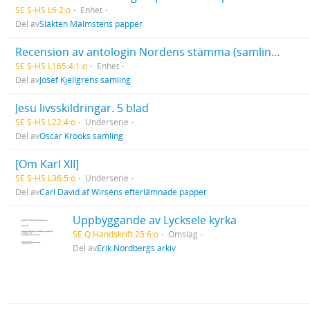
SE S-HS L6:2:o
Enhet
Del av
Släkten Malmstens papper
Recension av antologin Nordens stämma (samling av nordiska dikter för skola och hem, utgiven av Nordens frihet, Stockholm 1940)
SE S-HS L165:4:1:o
Enhet
Del av
Josef Kjellgrens samling
Jesu livsskildringar. 5 blad
SE S-HS L22:4:o
Underserie
Del av
Oscar Krooks samling
[Om Karl XII]
SE S-HS L36:5:o
Underserie
Del av
Carl David af Wirséns efterlämnade papper
Uppbyggande av Lycksele kyrka
SE Q Handskrift 25:6:o
Omslag
Del av
Erik Nordbergs arkiv