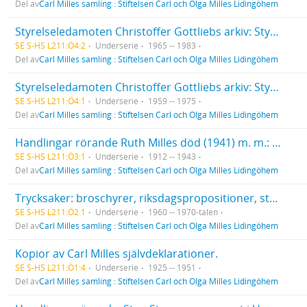
Del av
Carl Milles samling : Stiftelsen Carl och Olga Milles Lidingöhem
Styrelseledamoten Christoffer Gottliebs arkiv: Styrelseprotokoll med föredragningslistor.
SE S-HS L211:Ö4:2
Underserie
1965 -- 1983
Del av
Carl Milles samling : Stiftelsen Carl och Olga Milles Lidingöhem
Styrelseledamoten Christoffer Gottliebs arkiv: Styrelseprotokoll.
SE S-HS L211:Ö4:1
Underserie
1959 -- 1975
Del av
Carl Milles samling : Stiftelsen Carl och Olga Milles Lidingöhem
Handlingar rörande Ruth Milles död (1941) m. m.: testamente, jordfästning. Ruth Milles brev (1912-1932).
SE S-HS L211:Ö3:1
Underserie
1912 -- 1943
Del av
Carl Milles samling : Stiftelsen Carl och Olga Milles Lidingöhem
Trycksaker: broschyrer, riksdagspropositioner, stadskollegiets utlåtanden, regleringsbrev etc.
SE S-HS L211:Ö2:1
Underserie
1960 -- 1970-talen
Del av
Carl Milles samling : Stiftelsen Carl och Olga Milles Lidingöhem
Kopior av Carl Milles självdeklarationer.
SE S-HS L211:Ö1:4
Underserie
1925 -- 1951
Del av
Carl Milles samling : Stiftelsen Carl och Olga Milles Lidingöhem