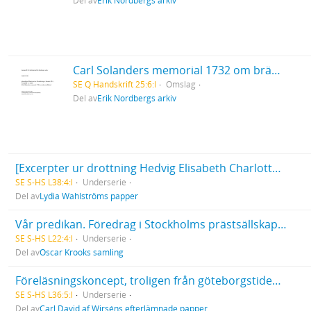
Del av
Erik Nordbergs arkiv
Carl Solanders memorial 1732 om brännvinsförbud
SE Q Handskrift 25:6:l
Omslag
Del av
Erik Nordbergs arkiv
[Excerpter ur drottning Hedvig Elisabeth Charlottas brev m.m.]
SE S-HS L38:4:l
Underserie
Del av
Lydia Wahlströms papper
Vår predikan. Föredrag i Stockholms prästsällskap 15 jan. 1923. Utkast, 6 blad
SE S-HS L22:4:l
Underserie
Del av
Oscar Krooks samling
Föreläsningskoncept, troligen från göteborgstiden (1876-1880)
SE S-HS L36:5:l
Underserie
Del av
Carl David af Wirséns efterlämnade papper