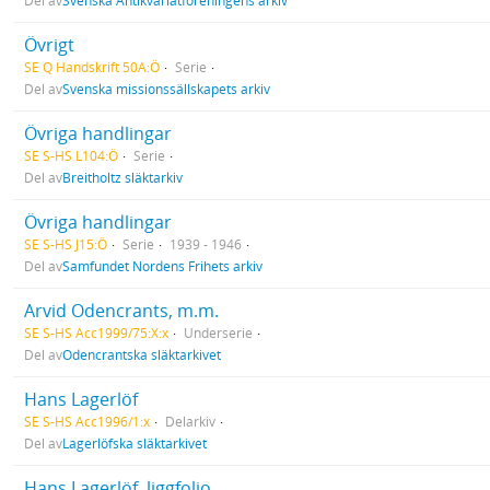
Del av
Svenska Antikvariatföreningens arkiv
Övrigt
SE Q Handskrift 50A:Ö
Serie
Del av
Svenska missionssällskapets arkiv
Övriga handlingar
SE S-HS L104:Ö
Serie
Del av
Breitholtz släktarkiv
Övriga handlingar
SE S-HS J15:Ö
Serie
1939 - 1946
Del av
Samfundet Nordens Frihets arkiv
Arvid Odencrants, m.m.
SE S-HS Acc1999/75:X:x
Underserie
Del av
Odencrantska släktarkivet
Hans Lagerlöf
SE S-HS Acc1996/1:x
Delarkiv
Del av
Lagerlöfska släktarkivet
Hans Lagerlöf, liggfolio