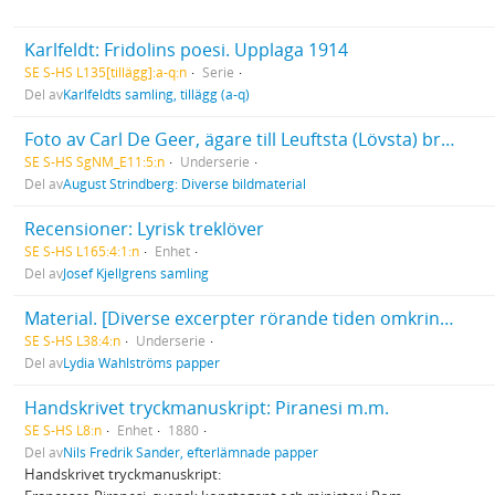
Karlfeldt: Fridolins poesi. Upplaga 1914
SE S-HS L135[tillägg]:a-q:n
Serie
Del av
Karlfeldts samling, tillägg (a-q)
Foto av Carl De Geer, ägare till Leuftsta (Lövsta) bruk
SE S-HS SgNM_E11:5:n
Underserie
Del av
August Strindberg: Diverse bildmaterial
Recensioner: Lyrisk treklöver
SE S-HS L165:4:1:n
Enhet
Del av
Josef Kjellgrens samling
Material. [Diverse excerpter rörande tiden omkring 1800]
SE S-HS L38:4:n
Underserie
Del av
Lydia Wahlströms papper
Handskrivet tryckmanuskript: Piranesi m.m.
SE S-HS L8:n
Enhet
1880
Del av
Nils Fredrik Sander, efterlämnade papper
Handskrivet tryckmanuskript: