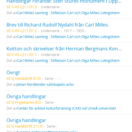
Handlingar rörande: Sten Stures monument i Uppsala (1916-1923), Engelbrektsmonumentet (1920-1925).
SE S-HS L211:Ö1:3
Underserie
Del av
Carl Milles samling : Stiftelsen Carl och Olga Milles Lidingöhem
Brev till Richard Rudolf Nydahl från Carl Milles.
SE S-HS L211:Ö1:2
Underserie
1917 -- 1955
Del av
Carl Milles samling : Stiftelsen Carl och Olga Milles Lidingöhem
Kvitton och skrivelser från Herman Bergmans Konstgjuteri AB (1906-1909). Diverse räkningar, ekonomiska handlingar (1907-1908). Brev till och från Milles (1908-1909). Gåvobrev 1918 och 1938. Avtal med Kgl. Majt. (1948). Kopior av testamente (1953). Brev från brodern Evert Milles (1952). Fullmakt till advokaten Åkerlund (1953). Handlingar rörande Milles 80-årsdag (1955).
SE S-HS L211:Ö1:1
Underserie
Del av
Carl Milles samling : Stiftelsen Carl och Olga Milles Lidingöhem
Övrigt
SE Q Handskrift 97:Ö
Serie
-
Del av
Johan Nordlander-sällskapets arkiv
Övriga handlingar
SE Q Projektarkiv 6:Ö
Serie
Del av
Center för arktisk kulturforskning (CAK) vid Umeå universitet
Övriga handlingar
SE Q Handskrift 211:Ö
Serie