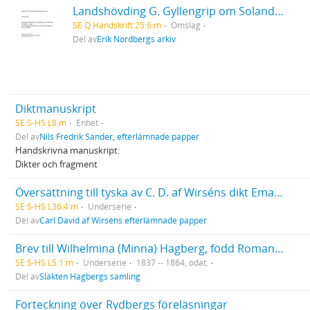
Landshövding G. Gyllengrip om Solanders förslag om brännvinsförbud
SE Q Handskrift 25:6:m
Omslag
Del av
Erik Nordbergs arkiv
Diktmanuskript
SE S-HS L8:m
Enhet
Del av
Nils Fredrik Sander, efterlämnade papper
Handskrivna manuskript:
Dikter och fragment
Översättning till tyska av C. D. af Wirséns dikt Emaus, gjord av Peter Johann Willatzen (1824-1898)
SE S-HS L36:4:m
Underserie
Del av
Carl David af Wirséns efterlämnade papper
Brev till Wilhelmina (Minna) Hagberg, född Romanson (1810-1882).
SE S-HS L5:1:m
Underserie
1837 -- 1864, odat.
Del av
Släkten Hagbergs samling
Förteckning över Rydbergs föreläsningar