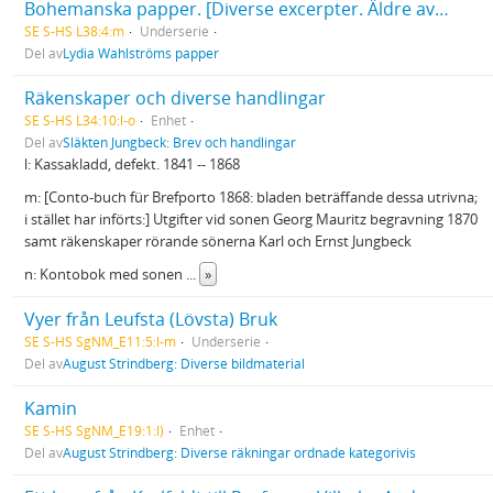
Bohemanska papper. [Diverse excerpter. Äldre avskrifter och originalhandlingar från början av 1800-talet rörande bl.a. hovsekreteraren Carl Adolf Boheman (1764-1831)]
SE S-HS L38:4:m
Underserie
Del av
Lydia Wahlströms papper
Räkenskaper och diverse handlingar
SE S-HS L34:10:l-o
Enhet
Del av
Släkten Jungbeck: Brev och handlingar
l: Kassakladd, defekt. 1841 -- 1868
m: [Conto-buch für Brefporto 1868: bladen beträffande dessa utrivna;
i stället har införts:] Utgifter vid sonen Georg Mauritz begravning 1870
samt räkenskaper rörande sönerna Karl och Ernst Jungbeck
n: Kontobok med sonen
...
»
Vyer från Leufsta (Lövsta) Bruk
SE S-HS SgNM_E11:5:l-m
Underserie
Del av
August Strindberg: Diverse bildmaterial
Kamin
SE S-HS SgNM_E19:1:l)
Enhet
Del av
August Strindberg: Diverse räkningar ordnade kategorivis