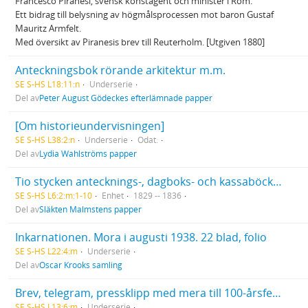
Francesco Piranesi, svensk konstagent och minister i Rom.
Ett bidrag till belysning av högmålsprocessen mot baron Gustaf
Mauritz Armfelt.
Med översikt av Piranesis brev till Reuterholm. [Utgiven 1880]
Anteckningsbok rörande arkitektur m.m.
SE S-HS L18:11:n
Underserie
Del av
Peter August Gödeckes efterlämnade papper
[Om historieundervisningen]
SE S-HS L38:2:n
Underserie
Odat.
Del av
Lydia Wahlströms papper
Tio stycken antecknings-, dagboks- och kassaböcker delvis med interfolierade almanacksblad
SE S-HS L6:2:m:1-10
Enhet
1829 -- 1836
Del av
Släkten Malmstens papper
Inkarnationen. Mora i augusti 1938. 22 blad, folio
SE S-HS L22:4:m
Underserie
Del av
Oscar Krooks samling
Brev, telegram, pressklipp med mera till 100-årsfesten vid minnet av F. A. Dahlgrens födelse 1916
SE S-HS L13:6:m
Underserie