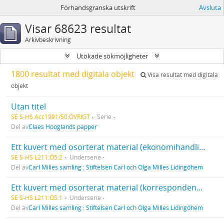
Förhandsgranska utskrift
Avsluta
Visar 68623 resultat
Arkivbeskrivning
Utökade sökmöjligheter
1800 resultat med digitala objekt
Visa resultat med digitala
objekt
Utan titel
SE S-HS Acc1991/50:ÖVRIGT
Serie
Del av
Claes Hooglands papper
Ett kuvert med osorterat material (ekonomihandlingar, korrespondens, kopior av protokoll, o. dyl.).
SE S-HS L211:Ö5:2
Underserie
Del av
Carl Milles samling : Stiftelsen Carl och Olga Milles Lidingöhem
Ett kuvert med osorterat material (korrespondens, kopior av protokoll, o. dyl.).
SE S-HS L211:Ö5:1
Underserie
Del av
Carl Milles samling : Stiftelsen Carl och Olga Milles Lidingöhem