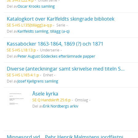
SE S-HS L22:4:p
Underserie
Del av
Oscar Krooks samling
Katalogkort över Karlfeldts skingrade bibliotek
SE S-HS L135[tillägg]:a-q:p
Serie
Del av
Karlfeldts samling, tillägg (a-q)
Kassaböcker 1863-1864, 1869 (?) och 1871
SE S-HS L18:13:p
Underserie
Del av
Peter August Gödeckes efterlämnade papper
Diverse (anteckningar samt skrivelse med titeln Söderhem, 1932)
SE S-HS L165:4:1:p
Enhet
Del av
Josef Kjellgrens samling
Åsele kyrka
SE Q Handskrift 25:6:p
Omslag
Del av
Erik Nordbergs arkiv
Minnesord vid... Pehr Henrik Malmstens jordfästning... 5 april 1883 af Frith. Grafström. Stockholm u.å.