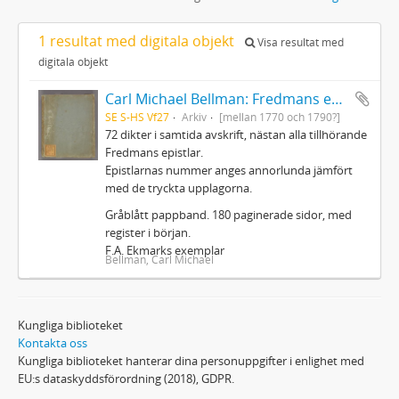
1 resultat med digitala objekt
Visa resultat med
digitala objekt
Carl Michael Bellman: Fredmans epistlar m.m.
SE S-HS Vf27
Arkiv
[mellan 1770 och 1790?]
72 dikter i samtida avskrift, nästan alla tillhörande
Fredmans epistlar.
Epistlarnas nummer anges annorlunda jämfört
med de tryckta upplagorna.
Gråblått pappband. 180 paginerade sidor, med
register i början.
F.A. Ekmarks exemplar
Bellman, Carl Michael
Kungliga biblioteket
Kontakta oss
Kungliga biblioteket hanterar dina personuppgifter i enlighet med
EU:s dataskyddsförordning (2018), GDPR.