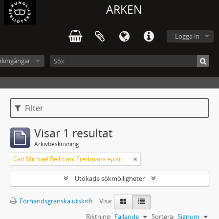
ARKEN
Logga in
ökingångar
Filter
Visar 1 resultat
Arkivbeskrivning
Carl Michael Bellman: Fredmans epistlar m.m.
Utökade sökmöjligheter
Förhandsgranska utskrift
Visa:
Riktning:
Fallande
Sortera:
Signum