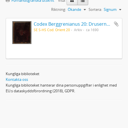
Förhandsgranska utskrift
Visa:
Riktning:
Ökande
Sortera:
Signum
Codex Berggrenianus 20: Drusernas på Libanon heliga bok
SE S-HS Cod. Orient 20
Arkiv
ca 1690
Kungliga biblioteket
Kontakta oss
Kungliga biblioteket hanterar dina personuppgifter i enlighet med
EU:s dataskyddsförordning (2018), GDPR.