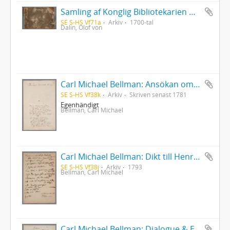
Samling af Konglig Bibliotekarien Olof Dalins versar
SE S-HS Vf71a
Arkiv
1700-tal
Dalin, Olof von
Carl Michael Bellman: Ansökan om konfirmationsfullmakt på sekreterarebeställningen i Nummerlotteriet
SE S-HS Vf38k
Arkiv
Skriven senast 1781
Egenhändigt
Bellman, Carl Michael
Carl Michael Bellman: Dikt till Henric Brandel 14/9 1793 - "Hemkommen ädla wän från Barbariets wåda..."
SE S-HS Vf38j
Arkiv
1793
Bellman, Carl Michael
Carl Michael Bellman: Dialogue & Elegi vid fru Anne Charlotta Schröderheims död 1 jan. 1792 (Avskrift)