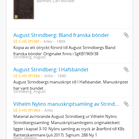
Bellman, Carl Michael
August Strindberg: Bland franska bönder
SE S-HS Vf196f
Arkiv
1889
Kopia av ett otryckt förord till August Strindbergs Bland
franska bönder. Originalet finns i SgKB1969/38
Strindberg, August
August Strindberg: I Hafsbandet
SE S-HS Vf196e
Arkiv
1890
August Strindbergs manuskript till I Hafsbandet. Manuskriptet
har varit bundet
Strindberg, August
Vilhelm Nylins manuskriptsamling av Strindbergiana
SE S-HS Vf196d
Arkiv
Material av/rörande August Strindberg ur Vilhelm Nylins
Strindbergssamling. Manuskriptsamlingens originaletikett
ligger i kapsel 3-10. Nylins samling av tryck är återförd till KBs
Raritetskammare (juli 2017). Signum: 288 Ny 1
Nylin, Vilhelm