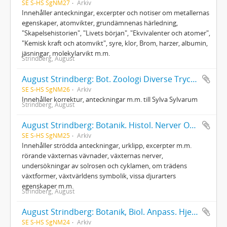
SE S-HS SgNM27
Arkiv
Innehåller anteckningar, excerpter och notiser om metallernas
egenskaper, atomvikter, grundämnenas härledning,
"Skapelsehistorien", "Livets början", "Ekvivalenter och atomer",
"Kemisk kraft och atomvikt", syre, klor, Brom, harzer, albumin,
jäsningar, molekylarvikt m.m.
Strindberg, August
August Strindberg: Bot. Zoologi Diverse Tryck Klipp Blomstr. Hemligh. [Sylva Sylvarum]
SE S-HS SgNM26
Arkiv
Innehåller korrektur, anteckningar m.m. till Sylva Sylvarum
Strindberg, August
August Strindberg: Botanik. Histol. Nerver Orchid. Solros Cyclamen
SE S-HS SgNM25
Arkiv
Innehåller strödda anteckningar, urklipp, excerpter m.m.
rörande växternas vävnader, växternas nerver,
undersökningar av solrosen och cyklamen, om trädens
växtformer, växtvärldens symbolik, vissa djurarters
egenskaper m.m.
Strindberg, August
August Strindberg: Botanik, Biol. Anpass. Hjern. och Valn.
SE S-HS SgNM24
Arkiv