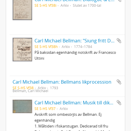
SE S-HS Vf38i
Arkiv
Slutet av 1700-tal
Carl Michael Bellman: "Siung fritt Dens Skål wid cyperwin ... "
SE S-HS Vf38h
Arkiv
1774–1784
På baksidan egenhändig notskrift av Francesco
Uttini
Carl Michael Bellman: Bellmans likprocession
SE S-HS Vf38
Arkiv
1793
Bellman, Carl Michael
Carl Michael Bellman: Musik till dikter av C.M. Bellman med ord mellan notskriften
SE S-HS Vf37
Arkiv
Avskrift som ombesörjts av Bellman. Ej
egenhändig
1. Måltiden i fiskarstugan. Dedicerad till fru