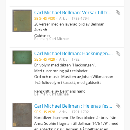
Carl Michael Bellman: Versar till fru Helena Qviding och medlemmar af hennes familj, 1788-1794
SE S-HS Vf30
Arkiv
1788-1794
20 verser med en laverad bild av Bellman
Avskrift
Guldsnitt
Bellman, Carl Michael
Carl Michael Bellman: Häckningen. Dedicerad till fru Gustava Palmstedt och Herr Intendenten Fischerström den 31 Martii 1792
SE S-HS Vf29
Arkiv
1792
En volym med dikten "Häckningen".
Med tuschritning på titelbladet.
Ord och musik. Musiken av Johan Wikmanson
Tvärfoliovolym i kassett, med guldsnitt
Renskrift, ej av Bellmans hand
Bellman, Carl Michael
Carl Michael Bellman : Helenas fest d. 31 Juli 1792
SE S-HS Vf28
Arkiv
1791-1792
Borddivertissement. De lösa bladen är brev från
Anna Sophie Hagman till Bellman 14/6 1791, med
en anteckning av Bellman. På titelbladet en