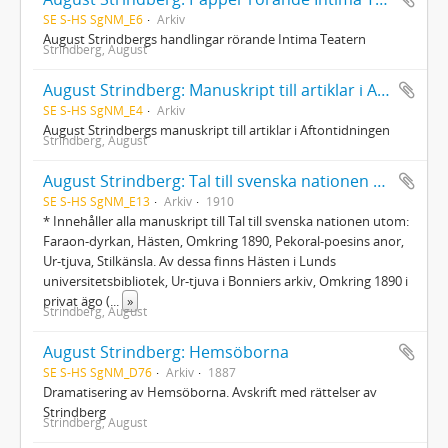
SE S-HS SgNM_E6
Arkiv
August Strindbergs handlingar rörande Intima Teatern
Strindberg, August
August Strindberg: Manuskript till artiklar i Aftontidningen
SE S-HS SgNM_E4
Arkiv
August Strindbergs manuskript till artiklar i Aftontidningen
Strindberg, August
August Strindberg: Tal till svenska nationen om olust i landet, levernet, litteraturen och lärdomen
SE S-HS SgNM_E13
Arkiv
1910
* Innehåller alla manuskript till Tal till svenska nationen utom:
Faraon-dyrkan, Hästen, Omkring 1890, Pekoral-poesins anor,
Ur-tjuva, Stilkänsla. Av dessa finns Hästen i Lunds
universitetsbibliotek, Ur-tjuva i Bonniers arkiv, Omkring 1890 i
privat ägo (
...
»
Strindberg, August
August Strindberg: Hemsöborna
SE S-HS SgNM_D76
Arkiv
1887
Dramatisering av Hemsöborna. Avskrift med rättelser av
Strindberg
Strindberg, August