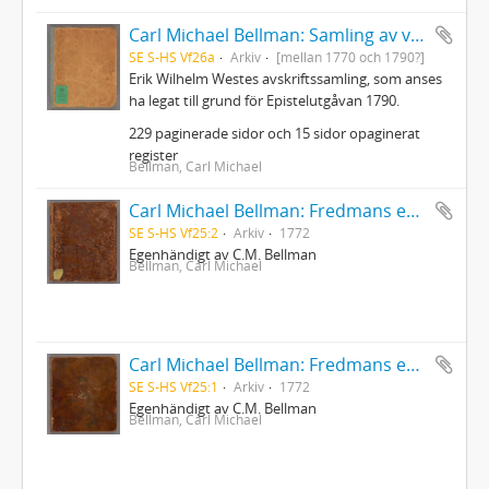
Carl Michael Bellman: Samling av visor och mindre poemer
SE S-HS Vf26a
Arkiv
[mellan 1770 och 1790?]
Erik Wilhelm Westes avskriftssamling, som anses
ha legat till grund för Epistelutgåvan 1790.
229 paginerade sidor och 15 sidor opaginerat
register
Bellman, Carl Michael
Carl Michael Bellman: Fredmans epistlar [dedicerade till J.D. Duwall] Del 2
SE S-HS Vf25:2
Arkiv
1772
Egenhändigt av C.M. Bellman
Bellman, Carl Michael
Carl Michael Bellman: Fredmans epistlar [dedicerade till J.D. Duwall] Del 1
SE S-HS Vf25:1
Arkiv
1772
Egenhändigt av C.M. Bellman
Bellman, Carl Michael