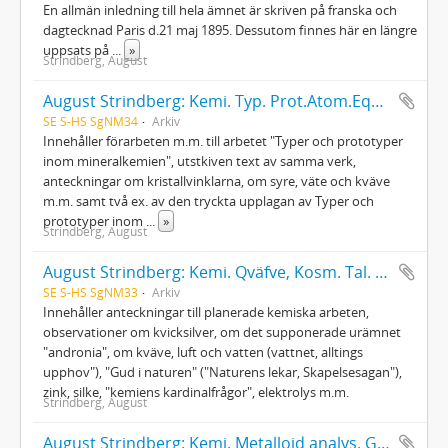
En allmän inledning till hela ämnet är skriven på franska och
dagtecknad Paris d.21 maj 1895. Dessutom finnes här en längre
uppsats på
...
»
Strindberg, August
August Strindberg: Kemi. Typ. Prot.Atom.Equiv. Terma-K.S.O4. Krist. vinkl.
SE S-HS SgNM34
Arkiv
Innehåller förarbeten m.m. till arbetet "Typer och prototyper
inom mineralkemien", utstkiven text av samma verk,
anteckningar om kristallvinklarna, om syre, väte och kväve
m.m. samt två ex. av den tryckta upplagan av Typer och
prototyper inom
...
»
Strindberg, August
August Strindberg: Kemi. Qväfve, Kosm. Tal. Genesis. Kisel. Hg.Hydros cyl. Silke. Diamanter
SE S-HS SgNM33
Arkiv
Innehåller anteckningar till planerade kemiska arbeten,
observationer om kvicksilver, om det supponerade urämnet
"andronia", om kväve, luft och vatten (vattnet, alltings
upphov"), "Gud i naturen" ("Naturens lekar, Skapelsesagan"),
zink, silke, "kemiens kardinalfrågor", elektrolys m.m.
Strindberg, August
August Strindberg: Kemi. Metalloid analys. Guld. Met.gångar