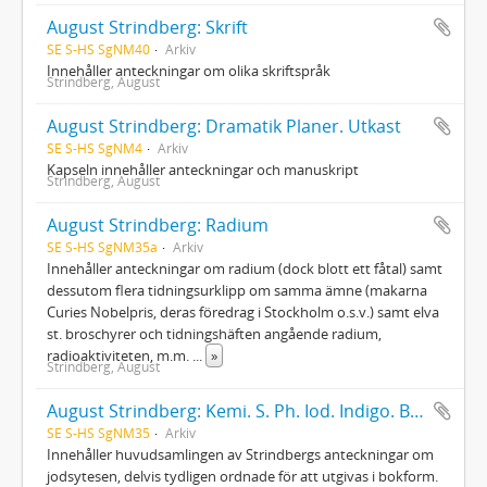
August Strindberg: Skrift
SE S-HS SgNM40
Arkiv
Innehåller anteckningar om olika skriftspråk
Strindberg, August
August Strindberg: Dramatik Planer. Utkast
SE S-HS SgNM4
Arkiv
Kapseln innehåller anteckningar och manuskript
Strindberg, August
August Strindberg: Radium
SE S-HS SgNM35a
Arkiv
Innehåller anteckningar om radium (dock blott ett fåtal) samt
dessutom flera tidningsurklipp om samma ämne (makarna
Curies Nobelpris, deras föredrag i Stockholm o.s.v.) samt elva
st. broschyrer och tidningshäften angående radium,
radioaktiviteten, m.m.
...
»
Strindberg, August
August Strindberg: Kemi. S. Ph. Iod. Indigo. Berlin. B.
SE S-HS SgNM35
Arkiv
Innehåller huvudsamlingen av Strindbergs anteckningar om
jodsytesen, delvis tydligen ordnade för att utgivas i bokform.