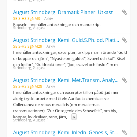
August Strindberg: Dramatik Planer. Utkast
SE S-HS SgNM3
Arkiv
Kapseln innehåller anteckningar och manuskript
Strindberg, August
August Strindberg: Kemi. Guld.S.Ph.lod. Platina
SE S-HS SgNM29
Arkiv
Innehåller anteckningar, excerpter, urklipp m.m. rörande "Guld
ur koppar och järn", "Nyaste om guldet", Svavel och kol", Kisel
och fosfor", "Guldreaktioner", "Jod, svavel och fosfor" m.m.
Strindberg, August
August Strindberg: Kemi. Met.Transm. Analys af metallerna
SE S-HS SgNM28
Arkiv
Innehåller anteckningar och excerpter till en påbörjad men
aldrig tryckt arbete med titeln Aurifodia chemica sive
Collectanea de rebus metallicis (om metallernas
transmutationer), "Zur Ontogenie des Schwefels", om bly,
koppar, kvicksilver, tenn, järn,
...
»
Strindberg, August
August Strindberg: Kemi. Inledn. Genesis, Stärkel.album. Kosm. tal Vulk. Petr