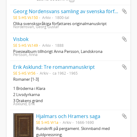
Georg Nordensvans samling av svenska författares originalmanuskript
SE S-HS Vs150
Arkiv
1800-tal
Olika svenskspråkiga författares originalmanuskript
Nordensvan, Georg Gustaf
Visbok
SE S-HS Vs149
Arkiv
1888
Poesiealbum tillhörigt Anna Persson, Landskrona
Persson, Anna
Erik Asklund: Tre romanmanuskript
SE S-HS Vr56
Arkiv
ca 1962 - 1965
Romaner [1-3]
1 Bröderna i Klara
2 Livsdyrkarna
3 Drakens gränd
Asklund, Erik
Hjalmars och Hramers saga
SE S-HS Vr1a
Arkiv
1666-1690
Runskrift på pergament. Skinnband med
guldpressning.