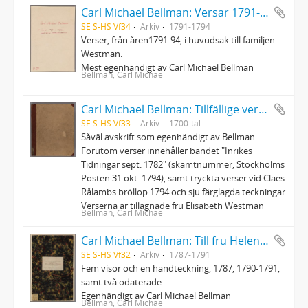
Carl Michael Bellman: Versar 1791-94, mest till Westmanska familjen
SE S-HS Vf34
Arkiv
1791-1794
Verser, från åren1791-94, i huvudsak till familjen
Westman.
Mest egenhändigt av Carl Michael Bellman
Bellman, Carl Michael
Carl Michael Bellman: Tillfällige verser och rim skrifne och hopsamlade innom ett hus, där Auctor finner sig älskad och wälkommen
SE S-HS Vf33
Arkiv
1700-tal
Såväl avskrift som egenhändigt av Bellman
Förutom verser innehåller bandet "Inrikes
Tidningar sept. 1782" (skämtnummer, Stockholms
Posten 31 okt. 1794), samt tryckta verser vid Claes
Rålambs bröllop 1794 och sju färglagda teckningar
Verserna är tillägnade fru Elisabeth Westman
Bellman, Carl Michael
Carl Michael Bellman: Till fru Helena Qviding, N. von Rosenstein m.fl.
SE S-HS Vf32
Arkiv
1787-1791
Fem visor och en handteckning, 1787, 1790-1791,
samt två odaterade
Egenhändigt av Carl Michael Bellman
Bellman, Carl Michael