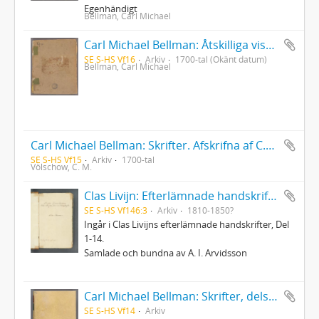
Egenhändigt
Bellman, Carl Michael
Carl Michael Bellman: Åtskilliga visor, samt en del af dess Fredmans epistlar
SE S-HS Vf16
Arkiv
1700-tal (Okänt datum)
Bellman, Carl Michael
Carl Michael Bellman: Skrifter. Afskrifna af C.M. Völschow
SE S-HS Vf15
Arkiv
1700-tal
Völschow, C. M.
Clas Livijn: Efterlämnade handskrifter - Del 3. Romaner
SE S-HS Vf146:3
Arkiv
1810-1850?
Ingår i Clas Livijns efterlämnade handskrifter, Del
1-14.
Samlade och bundna av A. I. Arvidsson
Carl Michael Bellman: Skrifter, dels original, dels afskrifter av Johan O. Schagerström
SE S-HS Vf14
Arkiv