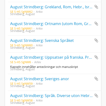
August Strindberg: Grekland, Rom, Hebr., Israels stammar
SE S-HS SgNM62
Arkiv
Strindberg, August
August Strindberg: Ortnamn (utom Rom, Grekl., Kina, Japan) mest Sverige, Danm., Finl., Lappland
SE S-HS SgNM61
Arkiv
Strindberg, August
August Strindberg: Svenska Språket
SE S-HS SgNM60
Arkiv
Strindberg, August
August Strindberg: Uppsatser på franska. Prosafragment, novell- och romanutkast med mera
SE S-HS SgNM6
Arkiv
Kapseln innehåller anteckningar och manuskript
Strindberg, August
August Strindberg: Sveriges anor
SE S-HS SgNM59
Arkiv
Strindberg, August
August Strindberg: Språk. Diverse uton Hebr. och Svenska
SE S-HS SgNM58
Arkiv
Strindberg, August