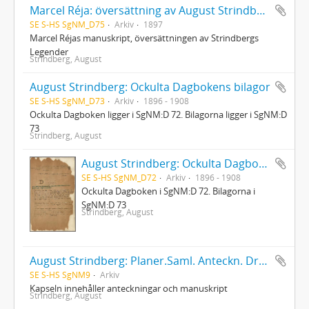
Marcel Réja: översättning av August Strindbergs Legender
SE S-HS SgNM_D75
Arkiv
1897
Marcel Réjas manuskript, översättningen av Strindbergs
Legender
Strindberg, August
August Strindberg: Ockulta Dagbokens bilagor
SE S-HS SgNM_D73
Arkiv
1896 - 1908
Ockulta Dagboken ligger i SgNM:D 72. Bilagorna ligger i SgNM:D
73
Strindberg, August
August Strindberg: Ockulta Dagboken
SE S-HS SgNM_D72
Arkiv
1896 - 1908
Ockulta Dagboken i SgNM:D 72. Bilagorna i
SgNM:D 73
Strindberg, August
August Strindberg: Planer.Saml. Anteckn. Dram. Romaner
SE S-HS SgNM9
Arkiv
Kapseln innehåller anteckningar och manuskript
Strindberg, August