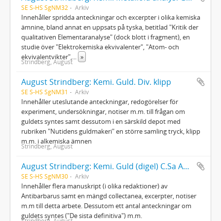
SE S-HS SgNM32
Arkiv
Innehåller spridda anteckningar och excerpter i olika kemiska
ämnine, bland annat en uppsats på tyska, betitlad "Kritik der
qualitativen Elementaranalyse" (dock blott i fragment), en
studie över "Elektrokemiska ekvivalenter", "Atom- och
ekvivalentvikter",
...
»
Strindberg, August
August Strindberg: Kemi. Guld. Div. klipp
SE S-HS SgNM31
Arkiv
Innehåller uteslutande anteckningar, redogörelser för
experiment, undersökningar, notiser m.m. till frågan om
guldets syntes samt dessutom i en särskild depot med
rubriken "Nutidens guldmakeri" en större samling tryck, klipp
m.m. i alkemiska ämnen
Strindberg, August
August Strindberg: Kemi. Guld (digel) C.Sa Antibarbarus
SE S-HS SgNM30
Arkiv
Innehåller flera manuskript (i olika redaktioner) av
Antibarbarus samt en mängd collectanea, excerpter, notiser
m.m till detta arbete. Dessutom ett antal anteckningar om
guldets syntes ("De sista definitiva") m.m.
Strindberg, August