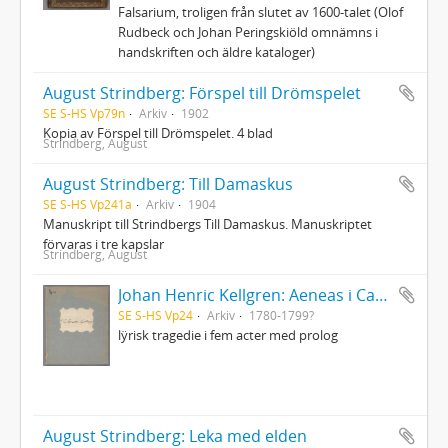
Falsarium, troligen från slutet av 1600-talet (Olof
Rudbeck och Johan Peringskiöld omnämns i
handskriften och äldre kataloger)
August Strindberg: Förspel till Drömspelet
SE S-HS Vp79n
Arkiv
1902
Kopia av Förspel till Drömspelet. 4 blad
Strindberg, August
August Strindberg: Till Damaskus
SE S-HS Vp241a
Arkiv
1904
Manuskript till Strindbergs Till Damaskus. Manuskriptet
förvaras i tre kapslar
Strindberg, August
Johan Henric Kellgren: Aeneas i Carthago
SE S-HS Vp24
Arkiv
1780-1799?
lÿrisk tragedie i fem acter med prolog
August Strindberg: Leka med elden