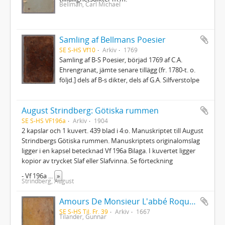
Bellman, Carl Michael
Samling af Bellmans Poesier
SE S-HS Vf10
Arkiv
1769
Samling af B-S Poesier, börjad 1769 af C.A.
Ehrengranat, jämte senare tillägg (fr. 1780-t. o.
följd.] dels af B-s dikter, dels af G.A. Silfverstolpe
August Strindberg: Götiska rummen
SE S-HS VF196a
Arkiv
1904
2 kapslar och 1 kuvert. 439 blad i 4:o. Manuskriptet till August
Strindbergs Götiska rummen. Manuskriptets originalomslag
ligger i en kapsel betecknad Vf 196a Bilaga. I kuvertet ligger
kopior av trycket Slaf eller Slafvinna. Se förteckning
- Vf 196a
...
»
Strindberg, August
Amours De Monsieur L'abbé Roquette avec Mademoiselle de Montauzier par Monsieur L'abbé Le Camus 1667
SE S-HS Til. Fr. 39
Arkiv
1667
Tilander, Gunnar