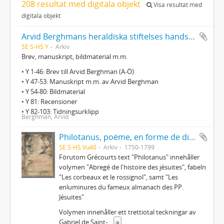
208 resultat med digitala objekt
Visa resultat med
digitala objekt
Arvid Berghmans heraldiska stiftelses handskriftssamling
SE S-HS Y
Arkiv
Brev, manuskript, bildmaterial m.m.
• Y 1-46: Brev till Arvid Berghman (A-Ö)
• Y 47-53: Manuskript m.m. av Arvid Berghman
• Y 54-80: Bildmaterial
• Y 81: Recensioner
• Y 82-103: Tidningsurklipp
Berghman, Arvid
Philotanus, poëme, en forme de dialogue, ou l'histoire de la constitution unigenitus
SE S-HS Vu40
Arkiv
1750-1799
Förutom Grécourts text "Philotanus" innehåller
volymen "Abregé de l'histoire des jésuites", fabeln
"Les corbeaux et le rossignol", samt "Les
enluminures du fameux almanach des PP.
Jésuites"
Volymen innehåller ett trettiotal teckningar av
Gabriel de Saint-
...
»