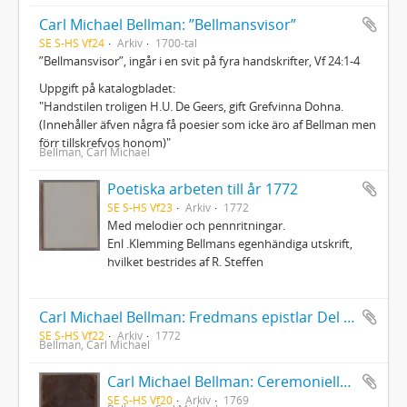
Carl Michael Bellman: ”Bellmansvisor”
SE S-HS Vf24
Arkiv
1700-tal
”Bellmansvisor”, ingår i en svit på fyra handskrifter, Vf 24:1-4
Uppgift på katalogbladet:
"Handstilen troligen H.U. De Geers, gift Grefvinna Dohna.
(Innehåller äfven några få poesier som icke äro af Bellman men
förr tillskrefvos honom)"
Bellman, Carl Michael
Poetiska arbeten till år 1772
SE S-HS Vf23
Arkiv
1772
Med melodier och pennritningar.
Enl .Klemming Bellmans egenhändiga utskrift,
hvilket bestrides af R. Steffen
Carl Michael Bellman: Fredmans epistlar Del 1-2
SE S-HS Vf22
Arkiv
1772
Bellman, Carl Michael
Carl Michael Bellman: Ceremonielle vid Parentation i Riddar-Capittlet af de Två Förgyllta Svinen, hållen öfver Bränvinsbrännaren och Ridd. Lundholm d.15 Okt.1769 af Ordensparentatorn... Janke Jensen
SE S-HS Vf20
Arkiv
1769