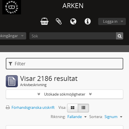
ARKEN
Logga in
ökingångar
Filter
Visar 2186 resultat
Arkivbeskrivning
Utökade sökmöjligheter
Förhandsgranska utskrift
Visa:
Riktning:
Fallande
Sortera:
Signum