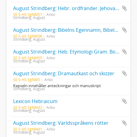
August Strindberg: Hebr. ordfränder. Jehova. År. Månad. Räkneorden. Israel
SE S-HS SgNM57
Arkiv
Strindberg, August
August Strindberg: Bibelns Egennamn, Bibeltolkning, hebr. Ordfränder
SE S-HS SgNM56
Arkiv
Strindberg, August
August Strindberg: Heb. Etymologi Gram. Bokstäfver
SE S-HS SgNM55
Arkiv
Strindberg, August
August Strindberg: Dramautkast och skizzer
SE S-HS SgNM5
Arkiv
Kapseln innehåller anteckningar och manuskript
Strindberg, August
Lexicon Hebraicum
SE S-HS SgNM42
Arkiv
Strindberg, August
August Strindberg: Världsspråkens rötter
SE S-HS SgNM41
Arkiv
Strindberg, August