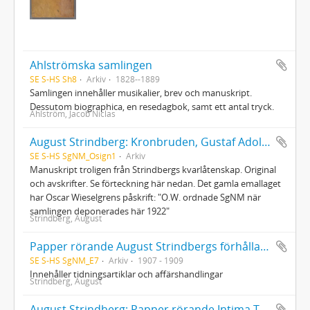
Ahlströmska samlingen
SE S-HS Sh8
Arkiv
1828--1889
Samlingen innehåller musikalier, brev och manuskript.
Dessutom biographica, en resedagbok, samt ett antal tryck.
Ahlström, Jacob Niclas
August Strindberg: Kronbruden, Gustaf Adolf, Dödsdansen II, Syndabocken
SE S-HS SgNM_Osign1
Arkiv
Manuskript troligen från Strindbergs kvarlåtenskap. Original
och avskrifter. Se förteckning här nedan. Det gamla emallaget
har Oscar Wieselgrens påskrift: "O.W. ordnade SgNM när
samlingen deponerades här 1922"
Strindberg, August
Papper rörande August Strindbergs förhållande till Albert Ranft
SE S-HS SgNM_E7
Arkiv
1907 - 1909
Innehåller tidningsartiklar och affärshandlingar
Strindberg, August
August Strindberg: Papper rörande Intima Teatern