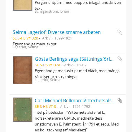
Pergamentpärm med pappers-inlagahandskriven
text
Schagerström, Johan
Selma Lagerlöf: Diverse smärre arbeten
SE S-HS Vf132b
Arkiv
1899-1921
Egenhändiga manuskript
Lagerlöf, Selma
Gösta Berlings saga (Sättningsförlagan)
SE S-HS Vf132a
Arkiv
1891?
Egenhändigt manuskript med bläck, med många
rättelser och strykningar
Lagerlöf, Selma
Carl Michael Bellman: Vitterhetsalster
SE S-HS Vf13
Arkiv
1791-1792
Titel på titelsidan: "Witterhets alster af k.
hofsekreteraren C.M.B-, meddelte dess
ungdomsvän E. Palmstedt, år 1791 et sequ. Med
en kol. teckning (af Masreliez)"