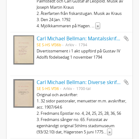
Palmstedt och Carl Gustaf af Leopold. Musik av
Joseph Martin Kraus
2. Återfarten från fiskarstugan. Musik av Kraus
3. Den 24 Jan. 1792
4. Mjölkkammaren på Hagen.
...
»
Carl Michael Bellman: Mantalsskrifningen
SE S-HS Vf36b
Arkiv
1794
Divertissmement i 1 akt uppförd på Gustav IV
Adolfs födelsedag 1 november 1794
Carl Michael Bellman: Diverse skrifter
SE S-HS Vf36
Arkiv
1700-tal
Original och avskrifter:
1. 32 sidor pastoraler, menuetter m.m. avskrifter,
acc. 1907/64:6
2. Fredmans Epistlar no. 4, 24, 25, 25, 28, 36, 56
3. Fredmans sånger no. 65. Fotostat av
egenhändgt original Sthlms stadsmuseum
(93/32:10) dat, Hägersten 5 juni 1775
...
»