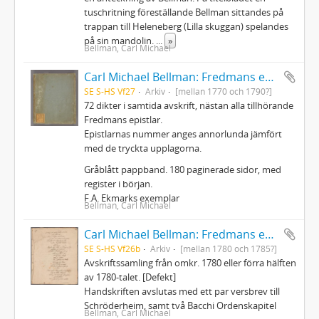
tuschritning föreställande Bellman sittandes på
trappan till Heleneberg (Lilla skuggan) spelandes
på sin mandolin.
...
»
Bellman, Carl Michael
Carl Michael Bellman: Fredmans epistlar m.m.
SE S-HS Vf27
Arkiv
[mellan 1770 och 1790?]
72 dikter i samtida avskrift, nästan alla tillhörande
Fredmans epistlar.
Epistlarnas nummer anges annorlunda jämfört
med de tryckta upplagorna.
Gråblått pappband. 180 paginerade sidor, med
register i början.
F.A. Ekmarks exemplar
Bellman, Carl Michael
Carl Michael Bellman: Fredmans epistlar och sånger m.fl. Bellman-texter
SE S-HS Vf26b
Arkiv
[mellan 1780 och 1785?]
Avskriftssamling från omkr. 1780 eller förra hälften
av 1780-talet. [Defekt]
Handskriften avslutas med ett par versbrev till
Schröderheim, samt två Bacchi Ordenskapitel
Bellman, Carl Michael