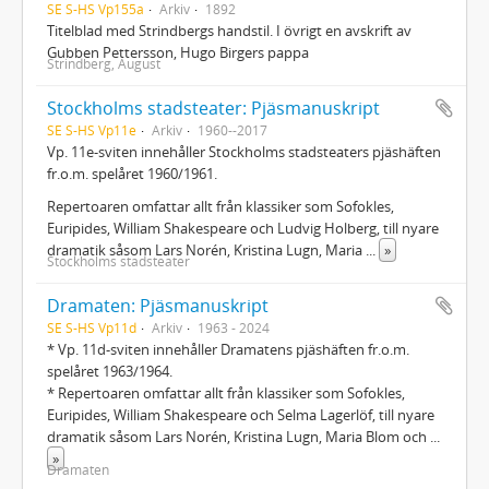
SE S-HS Vp155a
Arkiv
1892
Titelblad med Strindbergs handstil. I övrigt en avskrift av
Gubben Pettersson, Hugo Birgers pappa
Strindberg, August
Stockholms stadsteater: Pjäsmanuskript
SE S-HS Vp11e
Arkiv
1960--2017
Vp. 11e-sviten innehåller Stockholms stadsteaters pjäshäften
fr.o.m. spelåret 1960/1961.
Repertoaren omfattar allt från klassiker som Sofokles,
Euripides, William Shakespeare och Ludvig Holberg, till nyare
dramatik såsom Lars Norén, Kristina Lugn, Maria
...
»
Stockholms stadsteater
Dramaten: Pjäsmanuskript
SE S-HS Vp11d
Arkiv
1963 - 2024
* Vp. 11d-sviten innehåller Dramatens pjäshäften fr.o.m.
spelåret 1963/1964.
* Repertoaren omfattar allt från klassiker som Sofokles,
Euripides, William Shakespeare och Selma Lagerlöf, till nyare
dramatik såsom Lars Norén, Kristina Lugn, Maria Blom och
...
»
Dramaten