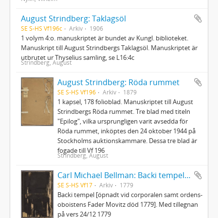
August Strindberg: Taklagsöl
SE S-HS Vf196c
Arkiv
1906
1 volym 4:o. manuskriptet är bundet av Kungl. biblioteket.
Manuskript till August Strindbergs Taklagsöl. Manuskriptet är
utbrutet ur Thyselius samling, se L16:4c
Strindberg, August
August Strindberg: Röda rummet
SE S-HS Vf196
Arkiv
1879
1 kapsel, 178 folioblad. Manuskriptet till August
Strindbergs Röda rummet. Tre blad med titeln
"Epilog", vilka ursprungligen varit avsedda för
Röda rummet, inköptes den 24 oktober 1944 på
Stockholms auktionskammare. Dessa tre blad är
fogade till Vf 196
Strindberg, August
Carl Michael Bellman: Backi tempel [öpnadt vid corporalen samt ordens-oboistens Fader Movitz död 1779]
SE S-HS Vf17
Arkiv
1779
Backi tempel [öpnadt vid corporalen samt ordens-
oboistens Fader Movitz död 1779]. Med tillegnan
på vers 24/12 1779