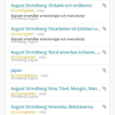
August Strindberg: Ordalek och småkonst
SE S-HS SgNM8
Arkiv
Kapseln innehåller anteckningar och manuskript
Strindberg, August
August Strindberg: Förarbeten till Götiska rummen, Svarta Fanor, En blå bok, Tjänstekvinnans son d.4 (originalmanuskript)
SE S-HS SgNM7
Arkiv
Kapseln innehåller anteckningar och manuskript
Strindberg, August
August Strindberg: Nord-amerikas Indianer, Mexico, Peru
SE S-HS SgNM65
Arkiv
Strindberg, August
Japan
SE S-HS SgNM64a
Arkiv
Strindberg, August
August Strindberg: Kina, Tibet, Mongol., Mandschur., Sibirien, Budda
SE S-HS SgNM64
Arkiv
Strindberg, August
August Strindberg: Kinesiska. Bokstäverna.
SE S-HS SgNM63
Arkiv