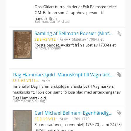
Obs! Oklart huruvida det är Erik Palmstedt eller
C.M. Bellman som är upphovsperson till
handskriften
Bellman, Carl Michael
Samling af Bellmans Poesier (Mintons ex.)
SE S-HS Vf12
Arkiv
Slutet av 1700-talet
Första bandet. Avskrift från slutet av 1700-talet
Minton, Thomas
Dag Hammarskjöld: Manuskript till Vägmärken
SE S-HS Vf111a
Arkiv
Innehåller Dag Hammarskjölds manuskript till Vägmärken,
maskinskrift, 165 sidor, samt 15 lösa blad med anteckningar av
Dag Hammarskjöld.
Hammarskjöld, Dag
Carl Michael Bellman: Egenhändiga koncepter
SE S-HS Vf11
Arkiv
1769-1770
3 parentationer, ceremoniell, 1769-70, samt 24 (25)
tillfällighetsdikter m.m.