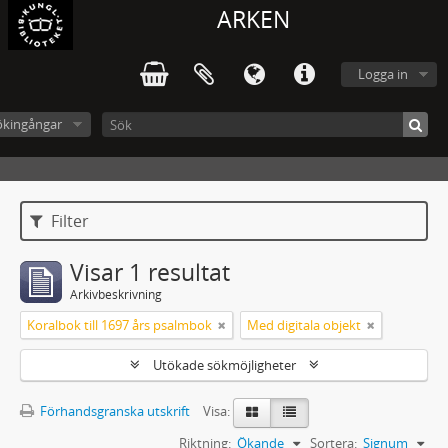
ARKEN
Logga in
ökingångar
Filter
Visar 1 resultat
Arkivbeskrivning
Koralbok till 1697 års psalmbok
Med digitala objekt
Utökade sökmöjligheter
Förhandsgranska utskrift
Visa:
Riktning:
Ökande
Sortera:
Signum