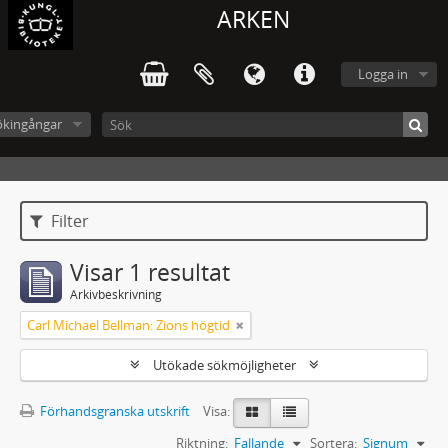
ARKEN
Logga in
ökingångar
Filter
Visar 1 resultat
Arkivbeskrivning
Carl Michael Bellman: Zions högtid
Utökade sökmöjligheter
Förhandsgranska utskrift
Visa:
Riktning:
Fallande
Sortera:
Signum