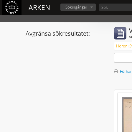
ARKEN
Sökingångar
V
Avgränsa sökresultatet:
A
Horor i S
Förhan