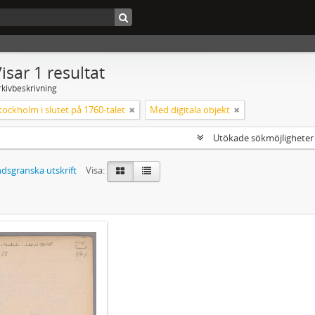
isar 1 resultat
rkivbeskrivning
tockholm i slutet på 1760-talet
Med digitala objekt
Utökade sökmöjlighete
dsgranska utskrift
Visa: