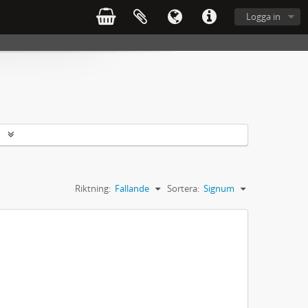
Logga in
r
Riktning:
Fallande
Sortera:
Signum