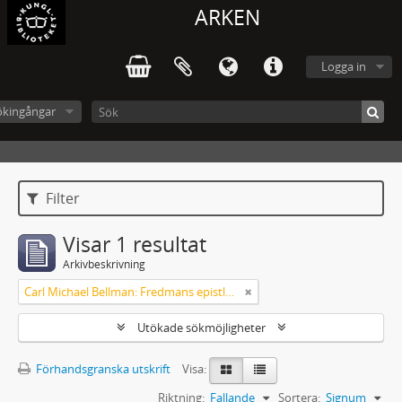
ARKEN
Logga in
ökingångar
Filter
Visar 1 resultat
Arkivbeskrivning
Carl Michael Bellman: Fredmans epistlar och sånger m.fl. Bellman-texter
Utökade sökmöjligheter
Förhandsgranska utskrift
Visa:
Riktning:
Fallande
Sortera:
Signum