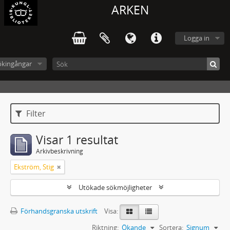
ARKEN
Logga in
ökingångar
Filter
Visar 1 resultat
Arkivbeskrivning
Ekström, Stig
Utökade sökmöjligheter
Förhandsgranska utskrift
Visa:
Riktning:
Ökande
Sortera:
Signum