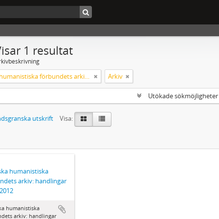
isar 1 resultat
rkivbeskrivning
Svenska humanistiska förbundets arkiv: handlingar 2003-2012
Arkiv
Utökade sökmöjlighete
dsgranska utskrift
Visa:
ka humanistiska
ndets arkiv: handlingar
-2012
ka humanistiska
dets arkiv: handlingar