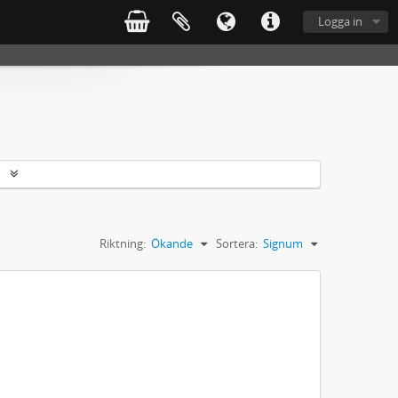
Logga in
r
Riktning:
Ökande
Sortera:
Signum