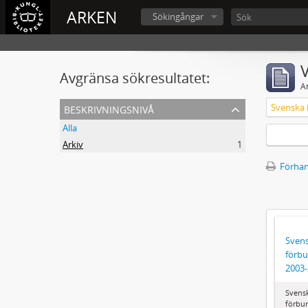
ARKEN
Sökingångar
V
Avgränsa sökresultatet:
A
beskrivningsnivå
Alla
Arkiv
1
Förhan
Svens
förbu
2003
Svens
förbun