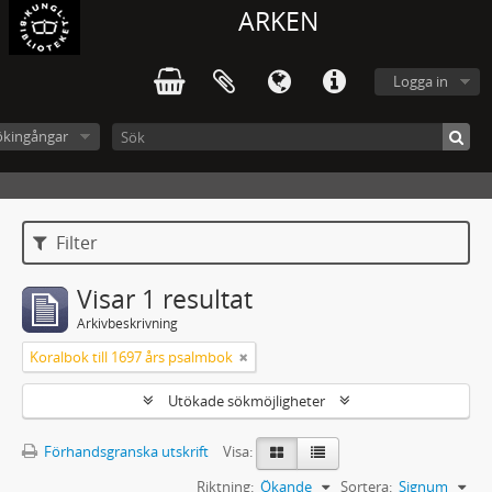
ARKEN
Logga in
ökingångar
Filter
Visar 1 resultat
Arkivbeskrivning
Koralbok till 1697 års psalmbok
Utökade sökmöjligheter
Förhandsgranska utskrift
Visa:
Riktning:
Ökande
Sortera:
Signum