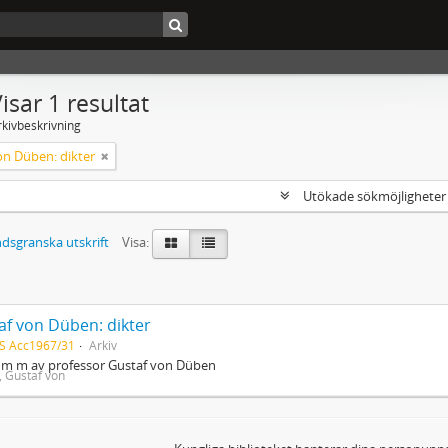
isar 1 resultat
rkivbeskrivning
on Düben: dikter
Utökade sökmöjlighete
dsgranska utskrift
Visa:
af von Düben: dikter
S Acc1967/31
Arkiv
r m m av professor Gustaf von Düben
 Gustaf von