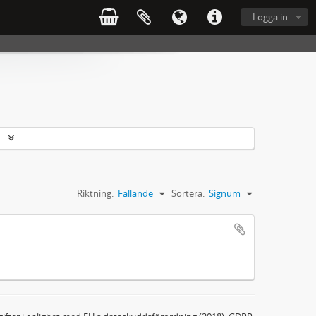
Logga in
r
Riktning:
Fallande
Sortera:
Signum