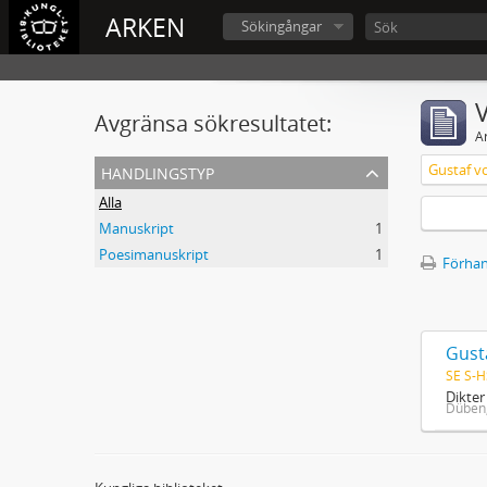
ARKEN
Sökingångar
V
Avgränsa sökresultatet:
A
handlingstyp
Gustaf v
Alla
Manuskript
1
Poesimanuskript
1
Förhan
Gust
SE S-H
Dikte
Düben,