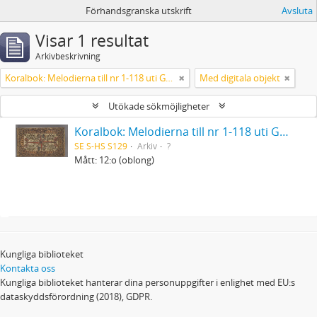
Förhandsgranska utskrift
Avsluta
Visar 1 resultat
Arkivbeskrivning
Koralbok: Melodierna till nr 1-118 uti Gamla Psalmboken, enstämmigt satta
Med digitala objekt
Utökade sökmöjligheter
Koralbok: Melodierna till nr 1-118 uti Gamla Psalmboken, enstämmigt satta
SE S-HS S129
Arkiv
?
Mått: 12:o (oblong)
Kungliga biblioteket
Kontakta oss
Kungliga biblioteket hanterar dina personuppgifter i enlighet med EU:s
dataskyddsförordning (2018), GDPR.