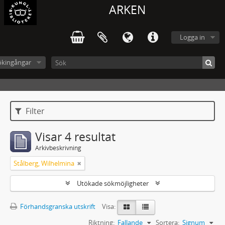
ARKEN
Logga in
ökingångar
Filter
Visar 4 resultat
Arkivbeskrivning
Stålberg, Wilhelmina
Utökade sökmöjligheter
Förhandsgranska utskrift
Visa:
Riktning:
Fallande
Sortera:
Signum