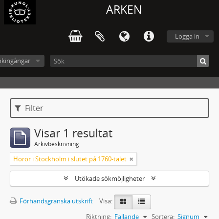
ARKEN
Logga in
ökingångar
Filter
Visar 1 resultat
Arkivbeskrivning
Horor i Stockholm i slutet på 1760-talet
Utökade sökmöjligheter
Förhandsgranska utskrift
Visa:
Riktning:
Fallande
Sortera:
Signum