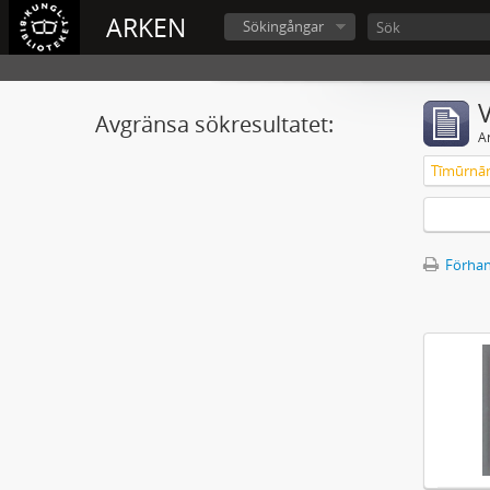
ARKEN
Sökingångar
V
Avgränsa sökresultatet:
A
Tīmūrna
Förhan