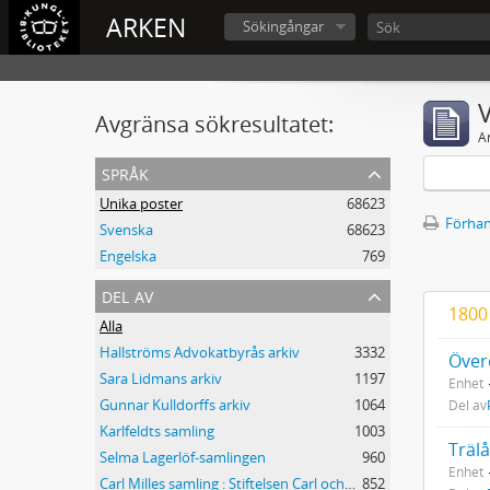
ARKEN
Sökingångar
V
Avgränsa sökresultatet:
A
språk
Unika poster
68623
Förhan
Svenska
68623
Engelska
769
del av
1800
Alla
Hallströms Advokatbyrås arkiv
3332
Över
Sara Lidmans arkiv
1197
Enhet
Gunnar Kulldorffs arkiv
1064
Del av
Karlfeldts samling
1003
Träl
Selma Lagerlöf-samlingen
960
Enhet
Carl Milles samling : Stiftelsen Carl och Olga Milles Lidingöhem
852