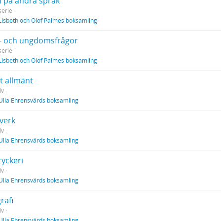
i på andra språk
erie
Lisbeth och Olof Palmes boksamling
- och ungdomsfrågor
erie
Lisbeth och Olof Palmes boksamling
t allmänt
iv
Ulla Ehrensvärds boksamling
verk
iv
Ulla Ehrensvärds boksamling
ryckeri
iv
Ulla Ehrensvärds boksamling
rafi
iv
Ulla Ehrensvärds boksamling