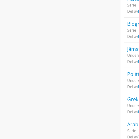
Serie
Del av
Biog
Serie
Del av
Jäms
Unders
Del av
Polit
Unders
Del av
Grek
Unders
Del av
Arab
Serie
Del av