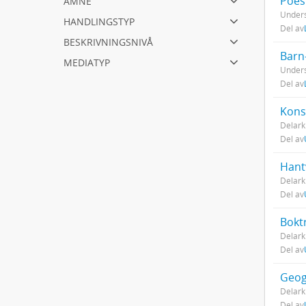
Poes
Unders
handlingstyp
Del av
beskrivningsnivå
Barn
mediatyp
Unders
Del av
Kons
Delark
Del av
Hant
Delark
Del av
Bokt
Delark
Del av
Geog
Delark
Del av