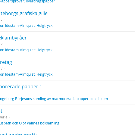
Pappersprover: överdragspapper
teborgs grafiska gille
iv
Jon Idestam-Almquist: Helgtryck
eklambyråer
iv
Jon Idestam-Almquist: Helgtryck
öretag
iv
Jon Idestam-Almquist: Helgtryck
orerade papper 1
Ingeborg Börjesons samling av marmorerade papper och diplom
et
erie
Lisbeth och Olof Palmes boksamling