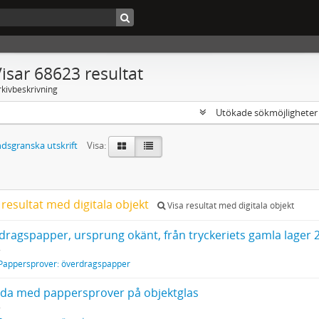
isar 68623 resultat
rkivbeskrivning
Utökade sökmöjlighete
dsgranska utskrift
Visa:
 resultat med digitala objekt
Visa resultat med digitala objekt
dragspapper, ursprung okänt, från tryckeriets gamla lager 
Pappersprover: överdragspapper
åda med pappersprover på objektglas