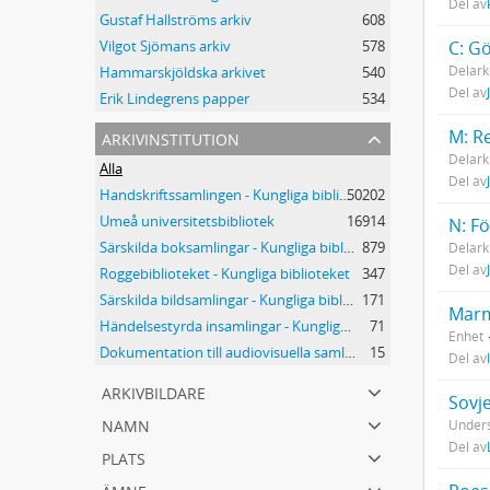
Del av
Gustaf Hallströms arkiv
608
C: Gö
Vilgot Sjömans arkiv
578
Delark
Hammarskjöldska arkivet
540
Del av
Erik Lindegrens papper
534
arkivinstitution
M: R
Delark
Alla
Del av
Handskriftssamlingen - Kungliga biblioteket
50202
Umeå universitetsbibliotek
16914
N: F
Särskilda boksamlingar - Kungliga biblioteket
879
Delark
Del av
Roggebiblioteket - Kungliga biblioteket
347
Särskilda bildsamlingar - Kungliga biblioteket
171
Marm
Händelsestyrda insamlingar - Kungliga biblioteket
71
Enhet
Dokumentation till audiovisuella samlingar - Kungliga biblioteket
15
Del av
arkivbildare
Sovj
namn
Unders
Del av
plats
ämne