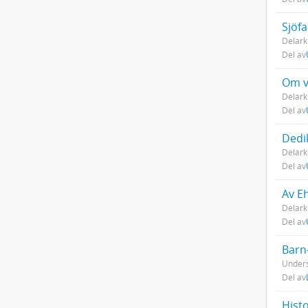
Sjöf
Delark
Del av
Om v
Delark
Del av
Dedi
Delark
Del av
Av E
Delark
Del av
Barn
Unders
Del av
Histo