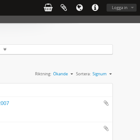
Logga in
r
Riktning:
Ökande
Sortera:
Signum
2007