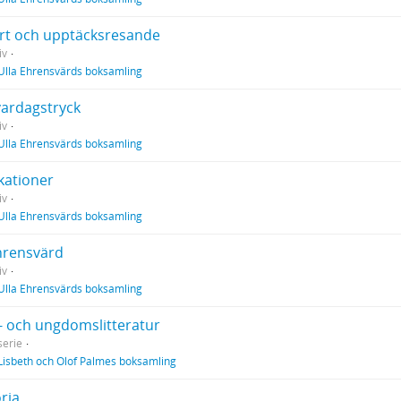
art och upptäcksresande
iv
Ulla Ehrensvärds boksamling
ardagstryck
iv
Ulla Ehrensvärds boksamling
kationer
iv
Ulla Ehrensvärds boksamling
hrensvärd
iv
Ulla Ehrensvärds boksamling
- och ungdomslitteratur
erie
Lisbeth och Olof Palmes boksamling
ria