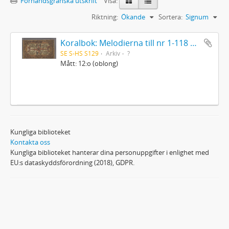
Förhandsgranska utskrift
Visa:
Riktning:
Ökande
Sortera:
Signum
Koralbok: Melodierna till nr 1-118 uti Gamla Psalmboken, enstämmigt satta
SE S-HS S129
Arkiv
?
Mått: 12:o (oblong)
Kungliga biblioteket
Kontakta oss
Kungliga biblioteket hanterar dina personuppgifter i enlighet med
EU:s dataskyddsförordning (2018), GDPR.