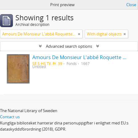
Print preview
Close
Showing 1 results
Archival description
Amours De Monsieur L'abbé Roquette avec Mademoiselle de Montauzier par Monsieur L'abbé Le Camus 1667
With digital objects
Advanced search options
Amours De Monsieur L'abbé Roquette avec Mademoiselle de Montauzier par Monsieur L'abbé Le Camus 1667
SE S-HS Til. Fr. 39
Fonds
1667
Untitled
The National Library of Sweden
Contact us
Kungliga biblioteket hanterar dina personuppgifter i enlighet med EU:s
dataskyddsförordning (2018), GDPR.