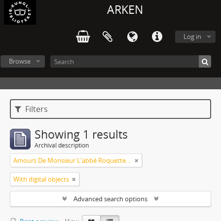
ARKEN
Log in
Browse
Filters
Showing 1 results
Archival description
Amours De Monsieur L'abbé Roquette avec Mademoiselle de Montauzier par Monsieur L'abbé Le Camus 1667
With digital objects
Advanced search options