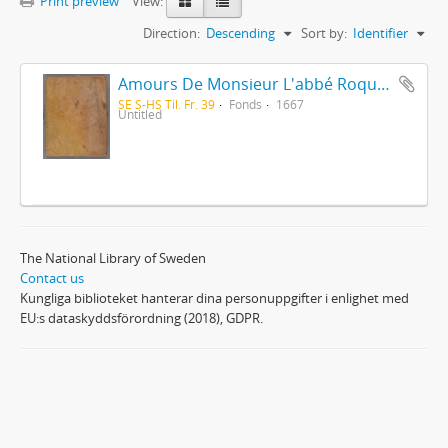
Print preview
View:
Direction:
Descending
Sort by:
Identifier
Amours De Monsieur L'abbé Roquette avec Mademoiselle de Montauzier par Monsieur L'abbé Le Camus 1667
SE S-HS Til. Fr. 39
Fonds
1667
Untitled
The National Library of Sweden
Contact us
Kungliga biblioteket hanterar dina personuppgifter i enlighet med
EU:s dataskyddsförordning (2018), GDPR.