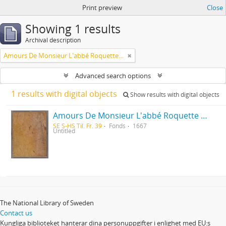
Print preview
Close
Showing 1 results
Archival description
Amours De Monsieur L'abbé Roquette avec Mademoiselle de Montauzier par Monsieur L'abbé Le Camus 1667
Advanced search options
1 results with digital objects
Show results with digital objects
Amours De Monsieur L'abbé Roquette avec Mademoiselle de Montauzier par Monsieur L'abbé Le Camus 1667
SE S-HS Til. Fr. 39
Fonds
1667
Untitled
The National Library of Sweden
Contact us
Kungliga biblioteket hanterar dina personuppgifter i enlighet med EU:s