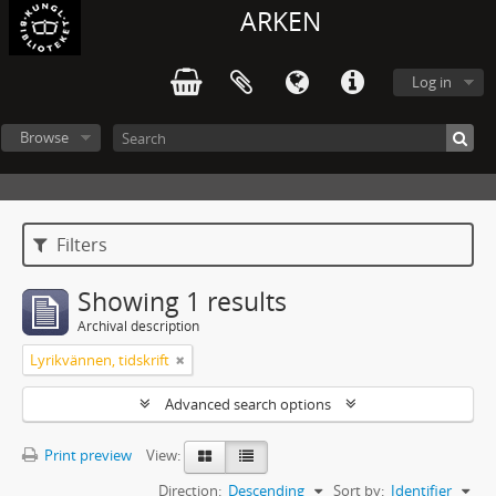
ARKEN
Log in
Browse
Filters
Showing 1 results
Archival description
Lyrikvännen, tidskrift
Advanced search options
Print preview
View:
Direction:
Descending
Sort by:
Identifier