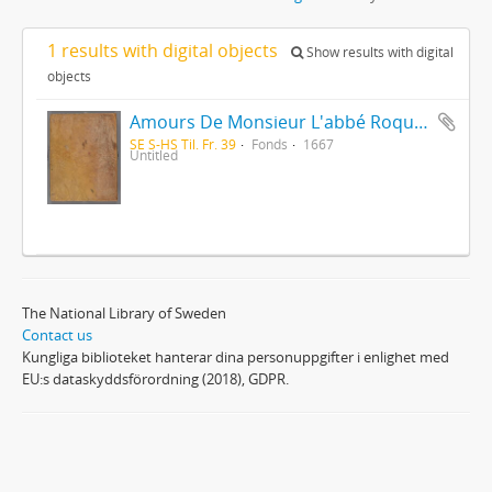
1 results with digital objects
Show results with digital
objects
Amours De Monsieur L'abbé Roquette avec Mademoiselle de Montauzier par Monsieur L'abbé Le Camus 1667
SE S-HS Til. Fr. 39
Fonds
1667
Untitled
The National Library of Sweden
Contact us
Kungliga biblioteket hanterar dina personuppgifter i enlighet med
EU:s dataskyddsförordning (2018), GDPR.