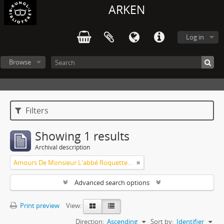
ARKEN
Log in
Browse
Filters
Showing 1 results
Archival description
Amours De Monsieur L'abbé Roquette avec Mademoiselle de Montauzier par Monsieur L'abbé Le Camus 1667
Advanced search options
Print preview
View:
Direction:
Ascending
Sort by:
Identifier