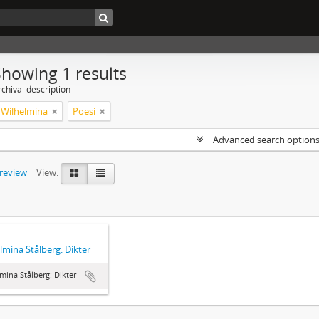
Showing 1 results
chival description
, Wilhelmina
Poesi
Advanced search option
preview
View:
lmina Stålberg: Dikter
mina Stålberg: Dikter