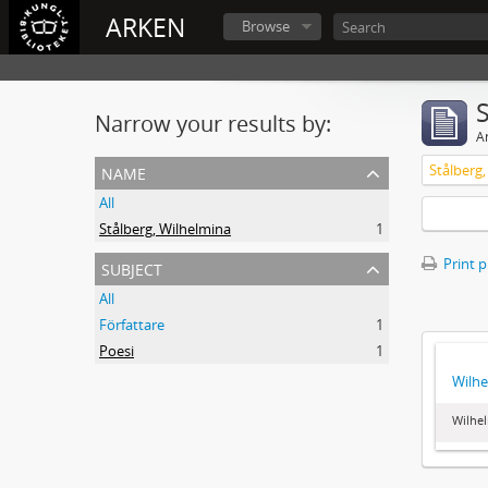
ARKEN
Browse
Narrow your results by:
Ar
name
Stålberg
All
Stålberg, Wilhelmina
1
subject
Print 
All
Författare
1
Poesi
1
Wilhe
Wilhel