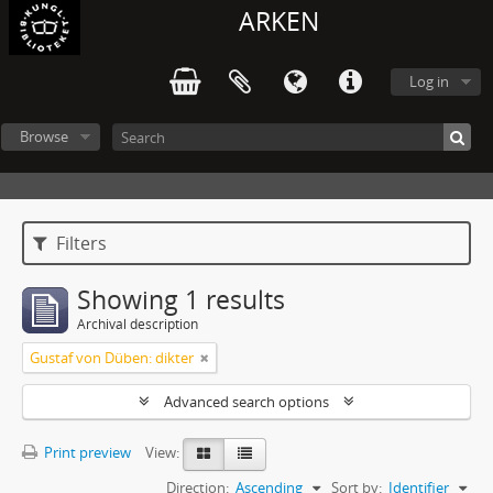
ARKEN
Log in
Browse
Filters
Showing 1 results
Archival description
Gustaf von Düben: dikter
Advanced search options
Print preview
View:
Direction:
Ascending
Sort by:
Identifier