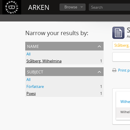
ARKEN
Browse
Narrow your results by:
Ar
name
Stålberg
All
Stålberg, Wilhelmina
1
subject
Print 
All
Författare
1
Poesi
1
Wilhe
Wilhel