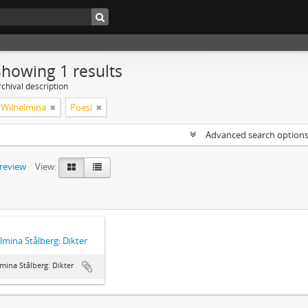
Showing 1 results
chival description
, Wilhelmina
Poesi
Advanced search option
preview
View:
lmina Stålberg: Dikter
mina Stålberg: Dikter